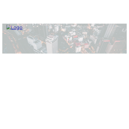
Home
Е.Миролио ЕАД
Е.Миролио ЕАД
Уебсайт:
HTTPS://WWW.EMIROGLIO.COM/EN