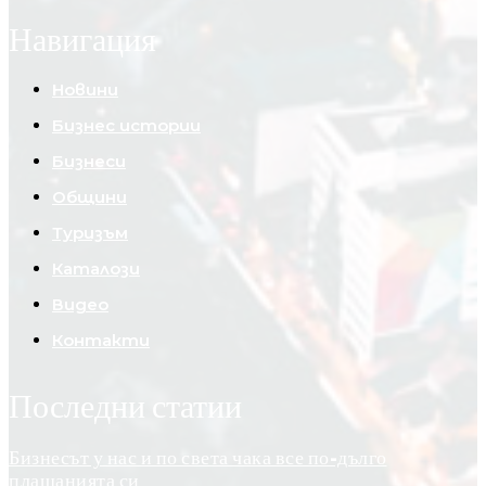
Навигация
Новини
Бизнес истории
Бизнеси
Общини
Туризъм
Каталози
Видео
Контакти
Последни статии
Бизнесът у нас и по света чака все по-дълго
плащанията си