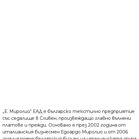
Адрес:
ИНДУСТРИАЛНА ЗОНА
Телефон:
+359 44 500933
ЕИК:
119603547
„Е. Миролио“ ЕАД е българско текстилно предприятие
със седалище в Сливен, произвеждащо главно вълнени
платове и прежди. Основано е през 2002 година от
италианския бизнесмен Едоардо Миролио и от 2006
година поема българския бизнес на италианската група