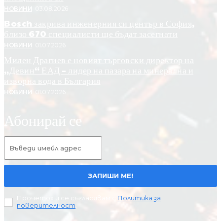
НОВИНИ
03.08.2026
Bosch закрива инженерния си център в София,
близо 670 специалисти ще бъдат засегнати
НОВИНИ
01.07.2026
Милен Драгиев е новият търговски директор на
„Девин“ ЕАД – лидер на пазара на минерална и
изворна вода в България
НОВИНИ
01.07.2026
Абонирай се
ЗАПИШИ МЕ!
Прочетох и се съгласявам с
Политика за
поверителност
.