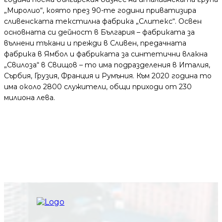
„Миролио“, която през 90-те години приватизира
сливенската текстилна фабрика „Слитекс“. Освен
основната си дейност в България – фабриката за
вълнени тъкани и прежди в Сливен, предачната
фабрика в Ямбол и фабриката за синтетични влакна
„Свилоза“ в Свищов – то има подразделения в Италия,
Сърбия, Грузия, Франция и Румъния. Към 2020 година то
има около 2800 служители, общи приходи от 230
милиона лева.