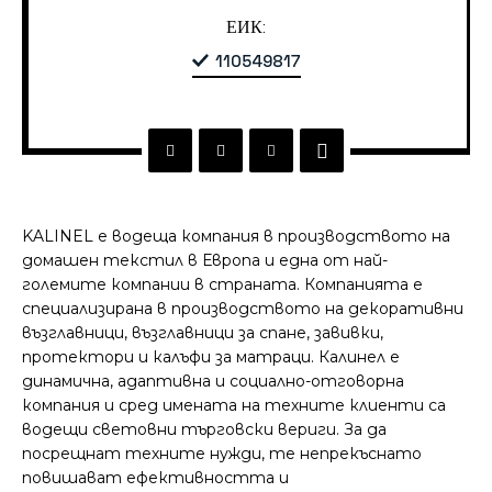
ЕИК:
110549817
KALINEL е водеща компания в производството на
домашен текстил в Европа и една от най-
големите компании в страната. Компанията е
специализирана в производството на декоративни
възглавници, възглавници за спане, завивки,
протектори и калъфи за матраци. Калинел е
динамична, адаптивна и социално-отговорна
компания и сред имената на техните клиенти са
водещи световни търговски вериги. За да
посрещнат техните нужди, те непрекъснато
повишават ефективността и