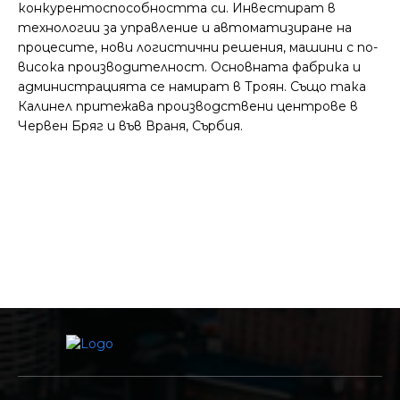
конкурентоспособността си. Инвестират в
технологии за управление и автоматизиране на
процесите, нови логистични решения, машини с по-
висока производителност. Основната фабрика и
администрацията се намират в Троян. Също така
Калинел притежава производствени центрове в
Червен Бряг и във Враня, Сърбия.