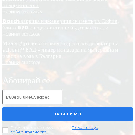
плащанията си
НОВИНИ
03.08.2026
Bosch закрива инженерния си център в София,
близо 670 специалисти ще бъдат засегнати
НОВИНИ
01.07.2026
Милен Драгиев е новият търговски директор на
„Девин“ ЕАД – лидер на пазара на минерална и
изворна вода в България
НОВИНИ
01.07.2026
Абонирай се
ЗАПИШИ МЕ!
Прочетох и се съгласявам с
Политика за
поверителност
.