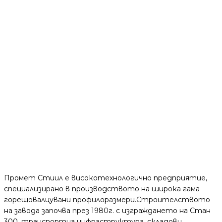
Адрес:
АДМИНИСТРАТИВНА СГРАДА "ПРОМЕТ СТИИЛ"
Телефон:
+359 884 550 963
ЕИК:
130919989
Промет Стиил е високотехнологично предприятие,
специализирано в производството на широка гама
горещовалцувани профилоразмери.Строителството
на завода започва през 1980г. с изграждането на Стан
300, транспортна инфраструктура, складови