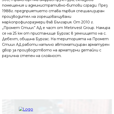
помещения и административно-битови сгради. През
1988г. предприятието става първия специализиран
производител на горещовалцувани
маркопрофилоразмери във България. От 2010 г.
„Промет Стиил” АД е част от Metinvest Group. Намира
се на 25 км от пристанище Бургас в землището на с.
Дебелт, община Бургас. На територията на Промет
Стиил АД работи напълно автоматизиран арматурен
двор за производството на арматурни детайли с
различна степен на сложност.