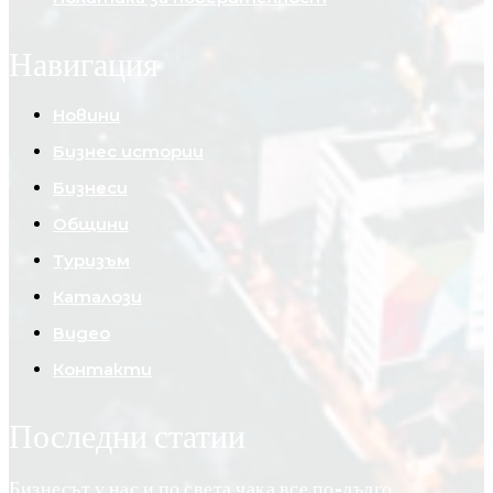
Навигация
Новини
Бизнес истории
Бизнеси
Общини
Туризъм
Каталози
Видео
Контакти
Последни статии
Бизнесът у нас и по света чака все по-дълго