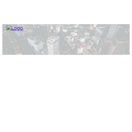
Home
Промет Стиил ЕАД
Промет Стиил ЕАД
Уебсайт:
HTTPS://PROMET.METINVESTHOLDING.COM/BG-BG/