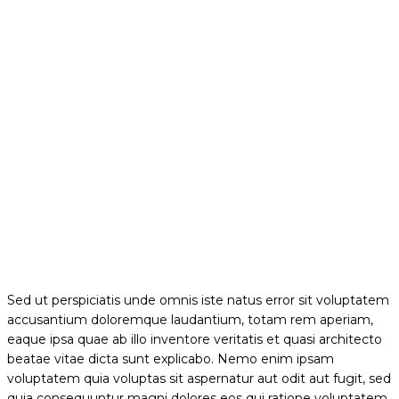
ДЕМОКРАЦИЯ 132
Телефон:
+359123123123
ЕИК:
123123123123
Sed ut perspiciatis unde omnis iste natus error sit voluptatem
accusantium doloremque laudantium, totam rem aperiam,
eaque ipsa quae ab illo inventore veritatis et quasi architecto
beatae vitae dicta sunt explicabo. Nemo enim ipsam
voluptatem quia voluptas sit aspernatur aut odit aut fugit, sed
quia consequuntur magni dolores eos qui ratione voluptatem