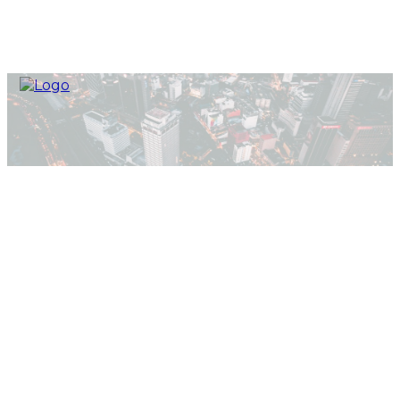
Home
Бизнес
Test Firma 1
Test Firma 1
Уебсайт:
HTTPS://WWW.EVOL.BG
Адрес: