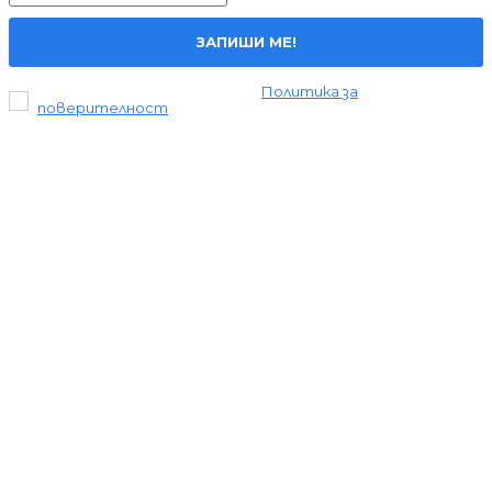
ЗАПИШИ МЕ!
Прочетох и се съгласявам с
Политика за
поверителност
.
Всички права запазени © 2024 Liderite.com