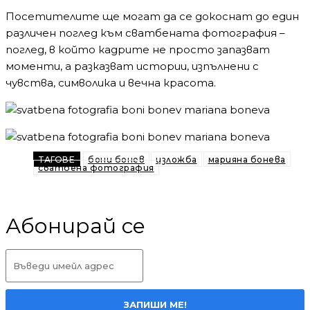
Посетителите ще могат да се докоснат до един
различен поглед към сватбената фотография –
поглед, в който кадрите не просто запазват
моменти, а разказват истории, изпълнени с
чувства, символика и вечна красота.
ТАГОВЕ
бони бонев
изложба
марияна бонева
сватбена фотография
Абонирай се
ЗАПИШИ МЕ!