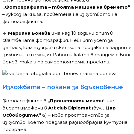
„Фотографията – твоята машина на времето“
– луксозна книга, посветена на изкуството на
фотографията.
🔸
Марияна Бонева
има над 10 години опит в
сватбената фотография. Нейният усет за
детайл, композиция и светлина придава на кадрите
дълбочина и емоция. Работи както в тандем с Бони
Бонев, така и по самостоятелни проекти.
Изложбата – покана за вдъхновение
Фотографиите в
„Прошепнати мечти“
ще
бъдат изложени в
Art club Diplomat
(бул.
„Цар
Освободител“ 6
) – ново пространство за
изкуство, което предлага разнообразна културна
програма.