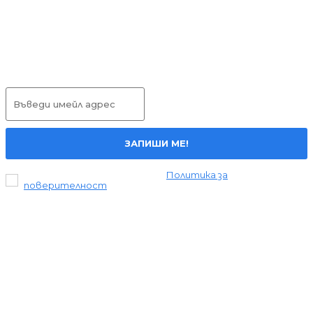
изворна вода в България
НОВИНИ
01.07.2026
Абонирай се
ЗАПИШИ МЕ!
Прочетох и се съгласявам с
Политика за
поверителност
.
Всички права запазени © 2024 Liderite.com