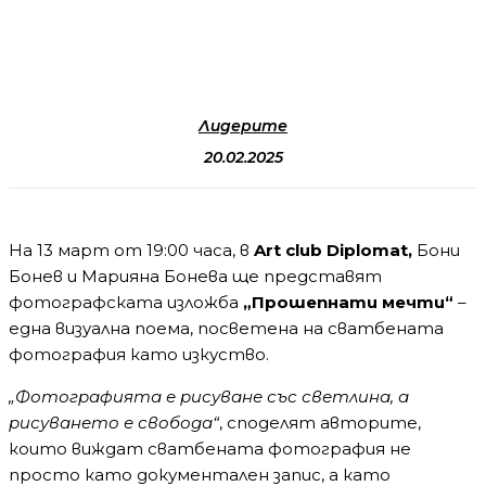
Лидерите
20.02.2025
На 13 март от 19:00 часа, в
Art club Diplomat,
Бони
Бонев и Марияна Бонева ще представят
фотографската изложба
„Прошепнати мечти“
–
една визуална поема, посветена на сватбената
фотография като изкуство.
„Фотографията е рисуване със светлина, а
рисуването е свобода“
, споделят авторите,
които виждат сватбената фотография не
просто като документален запис, а като