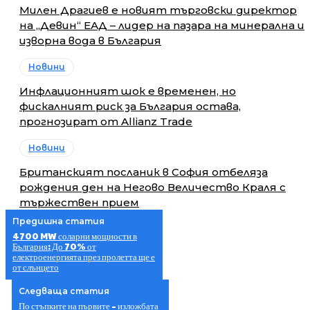
Милен Драгиев е новият търговски директор
на „Девин“ ЕАД – лидер на пазара на минерална и
изворна вода в България
Новини
Инфлационният шок е временен, но
фискалният риск за България остава,
прогнозират от Allianz Trade
Новини
Британският посланик в София отбеляза
рождения ден на Негово Величество Краля с
тържествен прием
Предишна статия
4700 MW соларни мощности в
България: До 70% от
електроенергията през пролетта ще е
от слънцето
Следваща статия
По стъпките на първите – изложбата