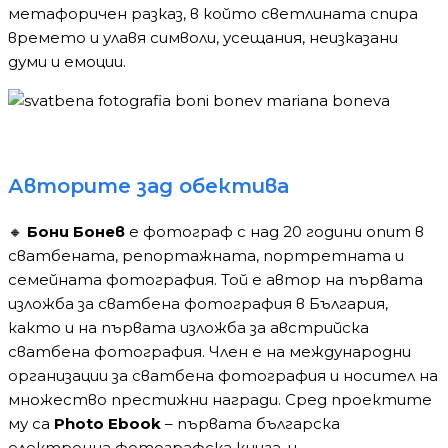
метафоричен разказ, в който светлината спира
времето и улавя символи, усещания, неизказани
думи и емоции.
Авторите зад обектива
🔸
Бони Бонев
е фотограф с над 20 години опит в
сватбената, репортажната, портретната и
семейната фотография. Той е автор на първата
изложба за сватбена фотография в България,
както и на първата изложба за австрийска
сватбена фотография. Член е на международни
организации за сватбена фотография и носител на
множество престижни награди. Сред проектите
му са
Photo Ebook
– първата българска
електронна фотографска книга, и