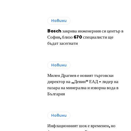
Новини
Bosch закрива инженерния си център в
София, близо 670 специалисти ще
бъдат засегнати
Новини
Милен Драгиев е новият търговски
директор на „Девин“ ЕАД – лидер на
пазара на минерална и изворна вода в
България
Новини
Инфлационният шок е временен, но