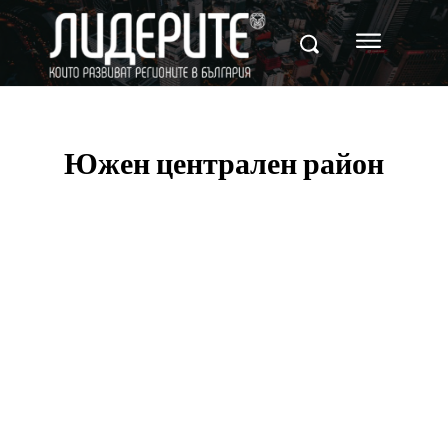
Южен централен район
Област Кърджали
Област Пазарджик
Област П