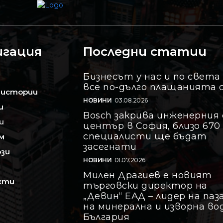
игация
Последни статии
Бизнесът у нас и по света
все по-дълго плащанията 
 истории
НОВИНИ
03.08.2026
и
Bosch закрива инженерния 
и
център в София, близо 670
специалисти ще бъдат
м
засегнати
зи
НОВИНИ
01.07.2026
Милен Драгиев е новият
кти
търговски директор на
„Девин“ ЕАД – лидер на паз
на минерална и изворна во
България