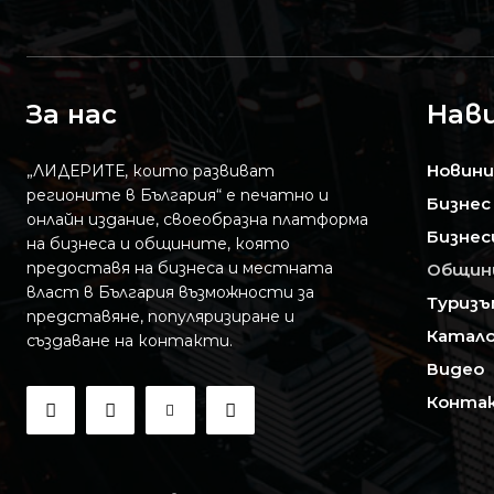
За нас
Нав
Новини
„ЛИДЕРИТЕ, които развиват
регионите в България“ е печатно и
Бизнес
онлайн издание, своеобразна платформа
Бизнес
на бизнеса и общините, която
предоставя на бизнесa и местната
Общин
власт в България възможности за
Туризъ
представяне, популяризиране и
Катало
създаване на контакти.
Видео
Конта