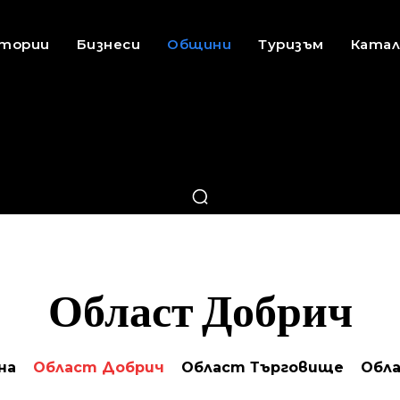
стории
Бизнеси
Общини
Туризъм
Катал
Област Добрич
на
Област Добрич
Област Търговище
Обл