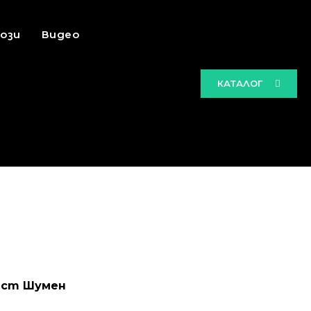
ози
Видео
КАТАЛОГ
аст Шумен