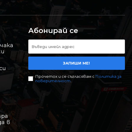
Абонирай се
 чака
си
ЗАПИШИ МЕ!
си
Прочетох и се съгласявам с
Политика за
поверителност
.
ара
да в