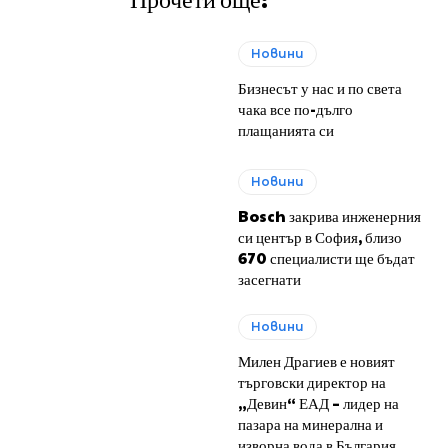
Новини
Бизнесът у нас и по света
чака все по-дълго
плащанията си
Новини
Bosch закрива инженерния
си център в София, близо
670 специалисти ще бъдат
засегнати
Новини
Милен Драгиев е новият
търговски директор на
„Девин“ ЕАД – лидер на
пазара на минерална и
изворна вода в България