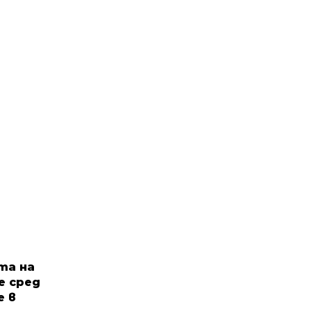
та на
е сред
е в