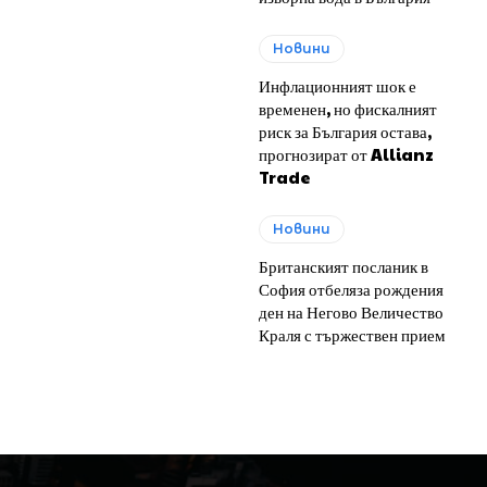
Новини
Инфлационният шок е
временен, но фискалният
риск за България остава,
прогнозират от Allianz
Trade
Новини
Британският посланик в
София отбеляза рождения
ден на Негово Величество
Краля с тържествен прием