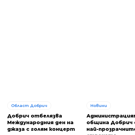
Област Добрич
Новини
Добрич отбелязва
Администрация
Международния ден на
община Добрич 
джаза с голям концерт
най-прозрачнит