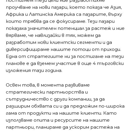
постигнем тези цели ние разработихме
проучване на нови пазари, което показа че Азия,
Африка и Латинска Америка са пазарите, върху
които трябва да се фокусираме. Тези пазари
показаха значителен потенциал за растеж и ние
вярваме, че навлизайки в тях, можем да
разработим нови клиентски сегменти и да
диверсифицираме нашите потоци от приходи.
Една от стратегиите ни за постигане на тези
планове е да вземем участие в още 4 търговски
изложения тази година.
Освен това, в момента развиваме
стратегически партньорства и
сътрудничество с други компании, за да
разширим обхвата си и да предложим по-широка
гама от продукти на нашите клиенти. Като
използваме опита и ресурсите на нашите
партньори, планираме да ускорим растежа на