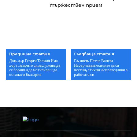
тържествен прием
Предишна статия
Следваща статия
Доц. д-р Георги Тосков: Има
Гл. инсп. Петър Ванев:
хора, за които си заслужава да
Насърчавам колегите да са
се бориш и да мотивираш да
честни, етични и справедливи в
останат в България
работата си