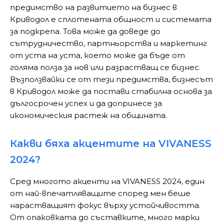
предимство на развитието на бизнес в
Криводол е сплотената общност и системата
за подкрепа. Това може да доведе до
сътрудничество, партньорства и маркетинг
от уста на уста, което може да бъде от
голяма полза за нов или разрастващ се бизнес.
Възползвайки се от тези предимства, бизнесът
в Криводол може да постави стабилна основа за
дългосрочен успех и да допринесе за
икономическия растеж на общината.
Какви бяха акцентите на VIVANESS
2024?
Сред многото акценти на VIVANESS 2024, един
от най-впечатляващите според мен беше
нарастващият фокус върху устойчивостта.
От опаковката до съставките, много марки