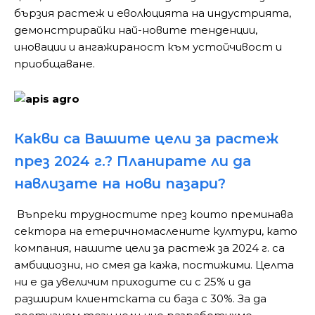
бързия растеж и еволюцията на индустрията,
демонстрирайки най-новите тенденции,
иновации и ангажираност към устойчивост и
приобщаване.
Какви са Вашите цели за растеж
през 2024 г.? Планирате ли да
навлизате на нови
пазари?
Въпреки трудностите през които преминава
сектора на етеричномаслените култури, като
компания, нашите цели за растеж за 2024 г. са
амбициозни, но смея да кажа, постижими. Целта
ни е да увеличим приходите си с 25% и да
разширим клиентската си база с 30%. За да