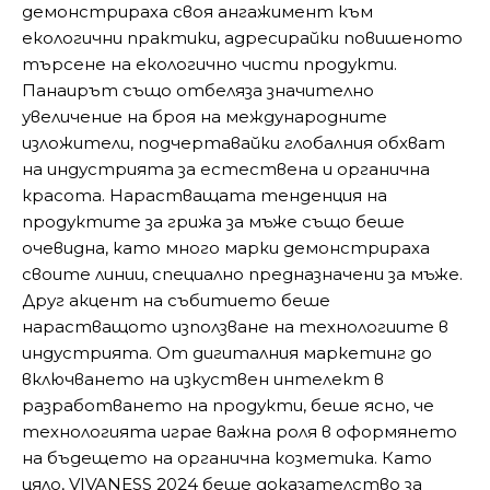
демонстрираха своя ангажимент към
екологични практики, адресирайки повишеното
търсене на екологично чисти продукти.
Панаирът също отбеляза значително
увеличение на броя на международните
изложители, подчертавайки глобалния обхват
на индустрията за естествена и органична
красота. Нарастващата тенденция на
продуктите за грижа за мъже също беше
очевидна, като много марки демонстрираха
своите линии, специално предназначени за мъже.
Друг акцент на събитието беше
нарастващото използване на технологиите в
индустрията. От дигиталния маркетинг до
включването на изкуствен интелект в
разработването на продукти, беше ясно, че
технологията играе важна роля в оформянето
на бъдещето на органична козметика. Като
цяло, VIVANESS 2024 беше доказателство за