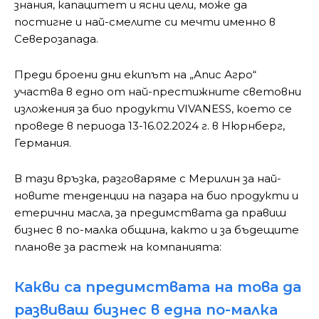
знания, капацитет и ясни цели, може да
постигне и най-смелите си мечти именно в
Северозапада.
Преди броени дни екипът на „Апис Агро“
участва в едно от най-престижните световни
изложения за био продукти VIVANESS, което се
проведе в периода 13-16.02.2024 г. в Нюрнберг,
Германия.
В тази връзка, разговаряме с Мерилин за най-
новите тенденции на пазара на био продукти и
етерични масла, за предимствата да правиш
бизнес в по-малка община, както и за бъдещите
планове за растеж на компанията:
Какви са предимствата на това да
развиваш бизнес в една по-малка