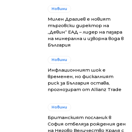
Новини
Милен Драгиев е новият
търговски директор на
„Девин“ ЕАД – лидер на пазара
на минерална и изворна вода в
България
Новини
Инфлационният шок е
временен, но фискалният
риск за България остава,
прогнозират от Allianz Trade
Новини
Британският посланик в
София отбеляза рождения ден
на Негово Величество Краля с