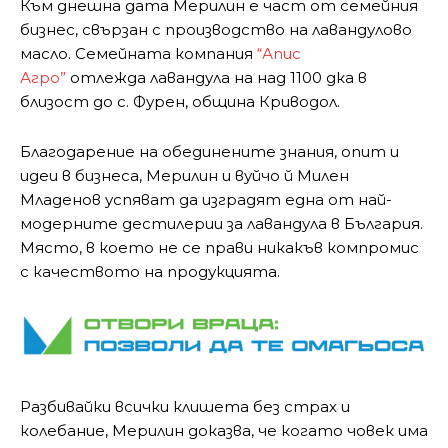
Към днешна дата Мерилин е част от семейния
бизнес, свързан с производство на лавандулово
масло. Семейната компания
“Апис
Агро”
отлежда лавандула на над 1100 дка в
близост до с. Фурен, община Криводол.
Благодарение на обединените знания, опит и
идеи в бизнеса, Мерилин и вуйчо й Милен
Младенов успяват да изградят една от най-
модерните дестилерии за лавандула в България.
Място, в което не се прави никакъв компромис
с качеството на продукцията.
Разбивайки всички клишета без страх и
колебание, Мерилин доказва, че когато човек има