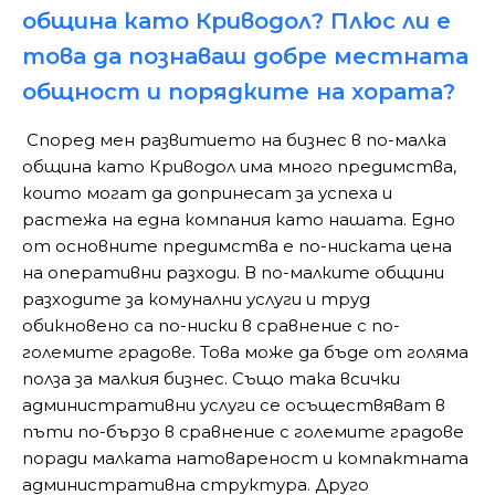
община като
Криводол? Плюс ли е
това да познаваш добре местната
общност и порядките на
хората?
Според мен развитието на бизнес в по-малка
община като Криводол има много предимства,
които могат да допринесат за успеха и
растежа на една компания като нашата. Едно
от основните предимства е по-ниската цена
на оперативни разходи. В по-малките общини
разходите за комунални услуги и труд
обикновено са по-ниски в сравнение с по-
големите градове. Това може да бъде от голяма
полза за малкия бизнес. Също така всички
административни услуги се осъществяват в
пъти по-бързо в сравнение с големите градове
поради малката натовареност и компактната
административна структура. Друго