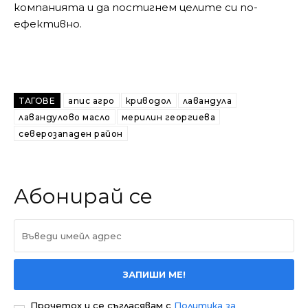
компанията и да постигнем целите си по-
ефективно.
ТАГОВЕ
апис агро
криводол
лавандула
лавандулово масло
мерилин георгиева
северозападен район
Абонирай се
ЗАПИШИ МЕ!
Прочетох и се съгласявам с
Политика за