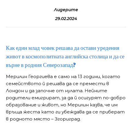
Лидерите
29.02.2024
Как един млад човек решава да остави уредения
живот в космополитната английска столица и да се
върне в родния Северозапад?
Мерилин Георгиева е само на 13 години, когато
семейството й решава да се премести в
Лондон и да започне от нулата. Нейните
родители емигрират, за да й осигурят по-добро
образование и живот, но Мерилин казва, че им
връща жеста като ги убеждава да се приберат
в родното място – Згориград.