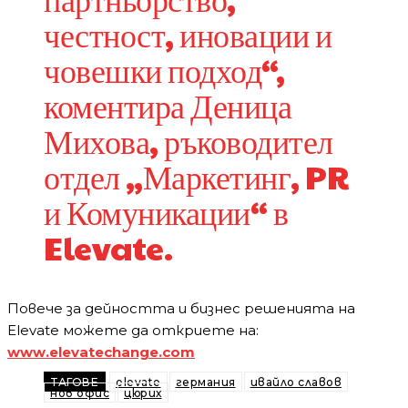
честност, иновации и
човешки подход“,
коментира Деница
Михова, ръководител
отдел „Маркетинг, PR
и Комуникации“ в
Elevate.
Повече за дейността и бизнес решенията на
Elevate можете да откриете на:
www.elevatechange.com
ТАГОВЕ
elevate
германия
ивайло славов
нов офис
цюрих