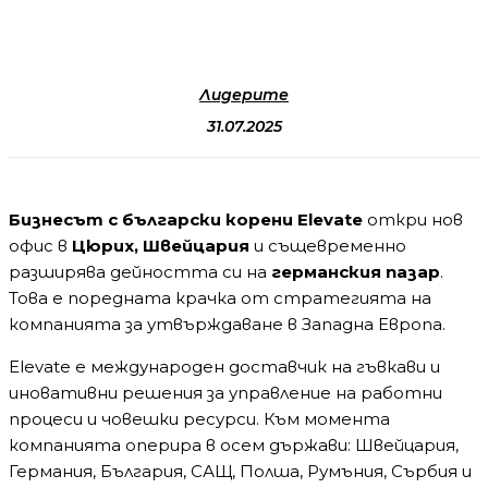
Лидерите
31.07.2025
Бизнесът с български корени Elevate
откри нов
офис в
Цюрих, Швейцария
и същевременно
разширява дейността си на
германския пазар
.
Това е поредната крачка от стратегията на
компанията за утвърждаване в Западна Европа.
Elevate е международен доставчик на гъвкави и
иновативни решения за управление на работни
процеси и човешки ресурси. Към момента
компанията оперира в осем държави: Швейцария,
Германия, България, САЩ, Полша, Румъния, Сърбия и