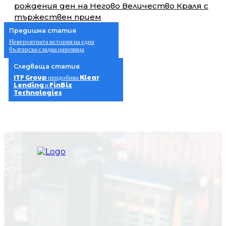
рождения ден на Негово Величество Краля с
тържествен прием
Предишна статия
Невероятната история на една
българска сладка царевица
Следваща статия
ITF Group придобива Klear
Lending и FinBiz
Technologies