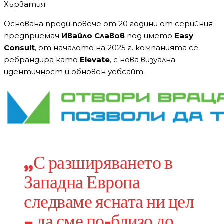
Хърватия.
Основана преди повече от 20 години от серийния
предприемач
Ивайло Славов
под името
Easy
Consult
, от началото на 2025 г. компанията се
ребрандира като
Elevate
, с нова визуална
идентичност и обновен уебсайт.
„С разширяването в
Западна Европа
следваме ясната ни цел
– да сме по-близо до