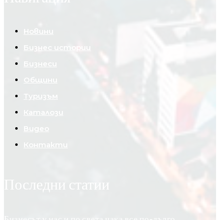
Новини
Бизнес истории
Бизнеси
Общини
Туризъм
Каталози
Видео
Контакти
Последни статии
Бизнесът у нас и по света чака все по-дълго