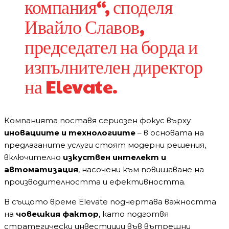
компания“, споделя
Ивайло Славов,
председател на борда и
изпълнителен директор
на Elevate.
Компанията поставя сериозен фокус върху
иновациите и технологиите
– в основата на
предлаганите услуги стоят модерни решения,
включително
изкуствен интелект и
автоматизация
, насочени към повишаване на
производителността и ефективността.
В същото време Elevate подчертава важността
на
човешкия фактор
, като подготвя
стратегически инвестиции във вътрешни