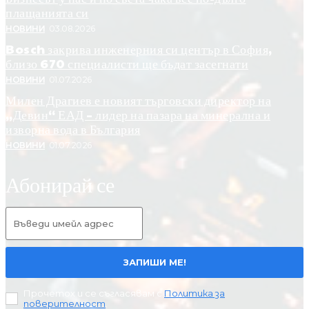
плащанията си
НОВИНИ
03.08.2026
Bosch закрива инженерния си център в София,
близо 670 специалисти ще бъдат засегнати
НОВИНИ
01.07.2026
Милен Драгиев е новият търговски директор на
„Девин“ ЕАД – лидер на пазара на минерална и
изворна вода в България
НОВИНИ
01.07.2026
Абонирай се
ЗАПИШИ МЕ!
Прочетох и се съгласявам с
Политика за
поверителност
.