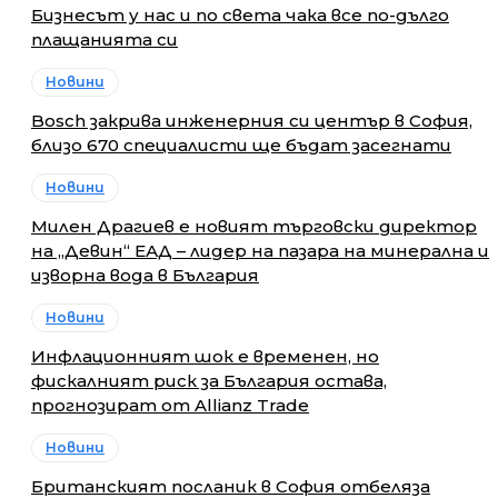
Бизнесът у нас и по света чака все по-дълго
плащанията си
Новини
Bosch закрива инженерния си център в София,
близо 670 специалисти ще бъдат засегнати
Новини
Милен Драгиев е новият търговски директор
на „Девин“ ЕАД – лидер на пазара на минерална и
изворна вода в България
Новини
Инфлационният шок е временен, но
фискалният риск за България остава,
прогнозират от Allianz Trade
Новини
Британският посланик в София отбеляза