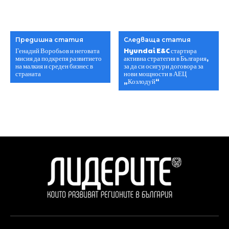
Предишна статия
Следваща статия
Генадий Воробьов и неговата
Hyundai E&C стартира
мисия да подкрепя развитието
активна стратегия в България,
на малкия и среден бизнес в
за да си осигури договора за
страната
нови мощности в АЕЦ
„Козлодуй“