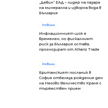
„Девин“ ЕАД – лидер на пазара
на минерална и изворна вода в
България
Новини
Инфлационният шок е
временен, но фискалният
риск за България остава,
прогнозират от Allianz Trade
Новини
Британският посланик в
София отбеляза рождения ден
на Негово Величество Краля с
тържествен прием