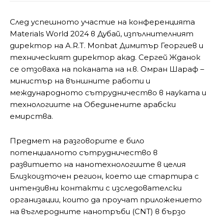
След успешното участие на конференцията
Materials World 2024 в Дубай, изпълнителният
директор на A.R.T. Monbat Димитър Георгиев и
техническият директор акад. Сергей Жданок
се отзоваха на поканата на н.в. Омран Шараф –
министър на външните работи и
международното сътрудничество в науката и
технологиите на Обединените арабски
емирства.
Предмет на разговорите е било
потенциалното сътрудничество в
развитието на нанотехнологиите в целия
Близкоизточен регион, което ще стартира с
интензивни контакти с изследователски
организации, които да проучат приложението
на въглеродните нанотръби (CNT) в бързо