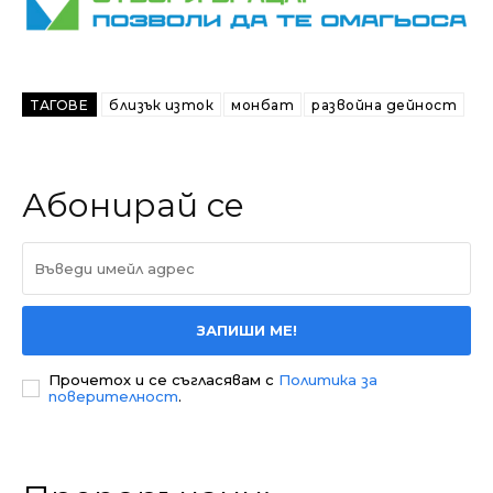
ТАГОВЕ
близък изток
монбат
развойна дейност
Абонирай се
ЗАПИШИ МЕ!
Прочетох и се съгласявам с
Политика за
поверителност
.