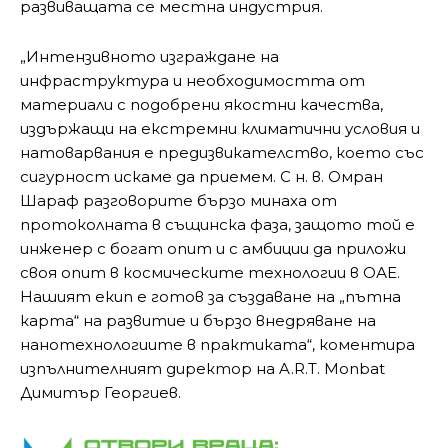
развиващата се местна индустрия.
„Интензивното изграждане на
инфраструктура и необходимостта от
материали с подобрени якостни качества,
издържащи на екстремни климатични условия и
натоварвания е предизвикателство, което със
сигурност искаме да приемем. С н. в. Омран
Шараф разговорите бързо минаха от
протоколната в същинска фаза, защото той е
инженер с богат опит и с амбиции да приложи
своя опит в космическите технологии в ОАЕ.
Нашият екип е готов за създаване на „пътна
карта“ на развитие и бързо внедряване на
нанотехнологиите в практиката“, коментира
изпълнителният директор на A.R.T. Monbat
Димитър Георгиев.