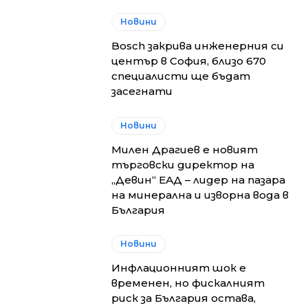
Новини
Bosch закрива инженерния си
център в София, близо 670
специалисти ще бъдат
засегнати
Новини
Милен Драгиев е новият
търговски директор на
„Девин“ ЕАД – лидер на пазара
на минерална и изворна вода в
България
Новини
Инфлационният шок е
временен, но фискалният
риск за България остава,