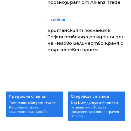
прогнозират от Allianz Trade
Новини
Британският посланик в
София отбеляза рождения ден
на Негово Величество Краля с
тържествен прием
Предишна статия
Следваща статия
Талантлива абитуриентка от
Над 1 млрд. евро за бизнеса и
Кърджали с първа
регионите от Фонд на
самостоятелна изложба
фондовете в новия програмен
период