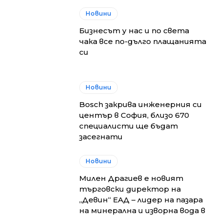
Новини
Бизнесът у нас и по света
чака все по-дълго плащанията
си
Новини
Bosch закрива инженерния си
център в София, близо 670
специалисти ще бъдат
засегнати
Новини
Милен Драгиев е новият
търговски директор на
„Девин“ ЕАД – лидер на пазара
на минерална и изворна вода в