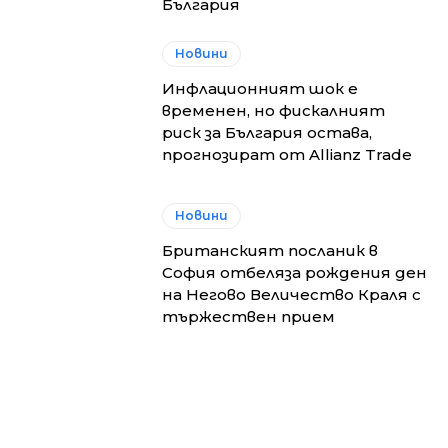
България
Новини
Инфлационният шок е
временен, но фискалният
риск за България остава,
прогнозират от Allianz Trade
Новини
Британският посланик в
София отбеляза рождения ден
на Негово Величество Краля с
тържествен прием