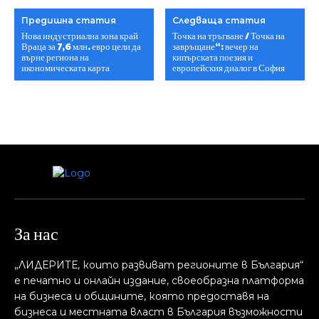
Предишна статия
Следваща статия
Нова индустриална зона край
Точка на тръгване / Точка на
Враца за 7,6 млн. евро цели да
завръщане“: вечер на
върне региона на
кипърската поезия и
икономическата карта
европейския диалог в София
За нас
„ЛИДЕРИТЕ, които развиват регионите в България“
е печатно и онлайн издание, своеобразна платформа
на бизнеса и общините, която предоставя на
бизнесa и местната власт в България възможности