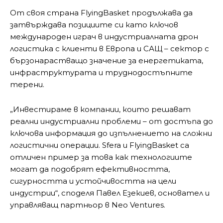
От своя страна FlyingBasket продължава да
затвърждава позициите си като ключов
международен играч в индустриалната дрон
логистика с клиенти в Европа и САЩ – сектор с
бързонарастващо значение за енергетиката,
инфраструктурата и труднодостъпните
терени.
„Инвестираме в компании, които решават
реални индустриални проблеми – от достъпа до
ключова информация до изпълнението на сложни
логистични операции. Sfera и FlyingBasket са
отличен пример за това как технологиите
могат да подобрят ефективността,
сигурността и устойчивостта на цели
индустрии“, споделя Павел Езекиев, основател и
управляващ партньор в Neo Ventures.