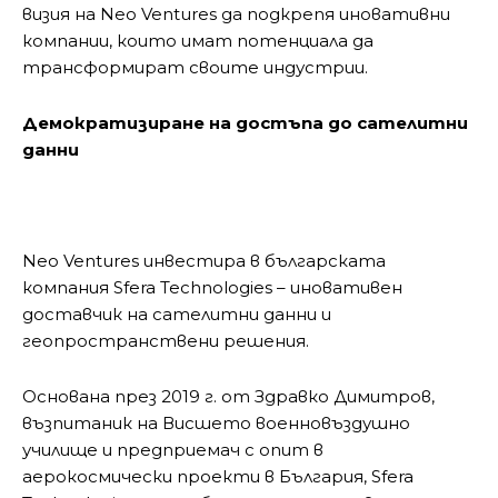
визия на Neo Ventures да подкрепя иновативни
компании, които имат потенциала да
трансформират своите индустрии.
Демократизиране на достъпа до сателитни
данни
Neo Ventures инвестира в българската
компания Sfera Technologies – иновативен
доставчик на сателитни данни и
геопространствени решения.
Основана през 2019 г. от Здравко Димитров,
възпитаник на Висшето военновъздушно
училище и предприемач с опит в
аерокосмически проекти в България, Sfera