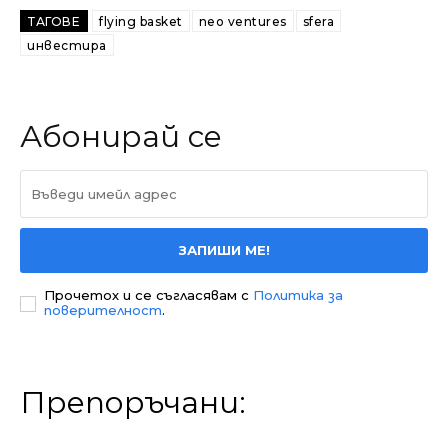
ТАГОВЕ
flying basket
neo ventures
sfera
инвестира
Абонирай се
ЗАПИШИ МЕ!
Прочетох и се съгласявам с
Политика за
поверителност
.
Препоръчани: