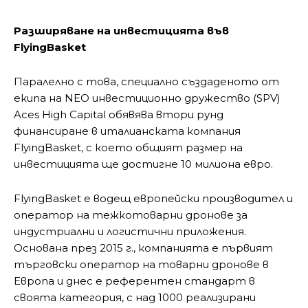
Разширяване на инвестицията във
FlyingBasket
Паралелно с това, специално създаденото от
екипа на NEO инвестиционно дружество (SPV)
Aces High Capital обявява втори рунд
финансиране в италианската компания
FlyingBasket, с което общият размер на
инвестицията ще достигне 10 милиона евро.
FlyingBasket е водещ европейски производител и
оператор на тежкотоварни дронове за
индустриални и логистични приложения.
Основана през 2015 г., компанията е първият
търговски оператор на товарни дронове в
Европа и днес е референтен стандарт в
своята категория, с над 1000 реализирани