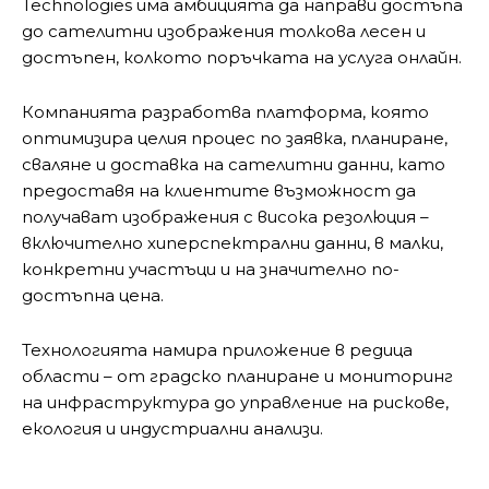
Technologies има амбицията да направи достъпа
до сателитни изображения толкова лесен и
достъпен, колкото поръчката на услуга онлайн.
Компанията разработва платформа, която
оптимизира целия процес по заявка, планиране,
сваляне и доставка на сателитни данни, като
предоставя на клиентите възможност да
получават изображения с висока резолюция –
включително хиперспектрални данни, в малки,
конкретни участъци и на значително по-
достъпна цена.
Технологията намира приложение в редица
области – от градско планиране и мониторинг
на инфраструктура до управление на рискове,
екология и индустриални анализи.