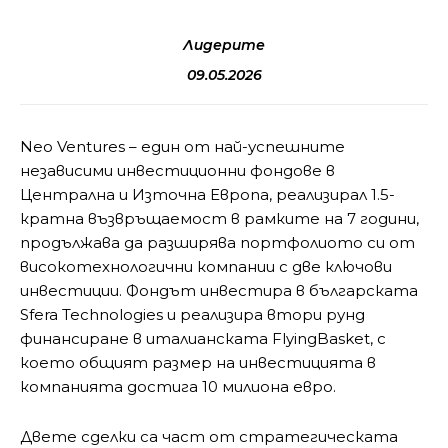
Лидерите
09.05.2026
Neo Ventures – един от най-успешните
независими инвестиционни фондове в
Централна и Източна Европа, реализирал 1.5-
кратна възвръщаемост в рамките на 7 години,
продължава да разширява портфолиото си от
високотехнологични компании с две ключови
инвестиции. Фондът инвестира в българската
Sfera Technologies и реализира втори рунд
финансиране в италианската FlyingBasket, с
което общият размер на инвестицията в
компанията достига 10 милиона евро.
Двете сделки са част от стратегическата