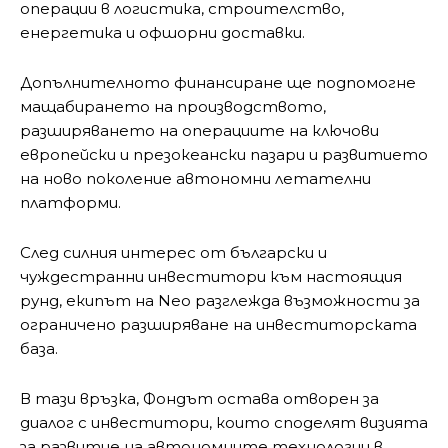
операции в логистика, строителство,
енергетика и офшорни доставки.
Допълнителното финансиране ще подпомогне
мащабирането на производството,
разширяването на операциите на ключови
европейски и презокеански пазари и развитието
на ново поколение автономни летателни
платформи.
След силния интерес от български и
чуждестранни инвеститори към настоящия
рунд, екипът на Neo разглежда възможности за
ограничено разширяване на инвеститорската
база.
В тази връзка, Фондът остава отворен за
диалог с инвеститори, които споделят визията
за развитие на автономните технологии в