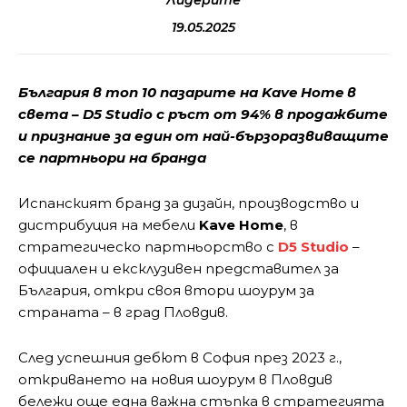
Лидерите
19.05.2025
България в топ 10 пазарите на Kave Home в
света – D5 Studio с ръст от 94% в продажбите
и признание за един от най-бързоразвиващите
се партньори на бранда
Испанският бранд за дизайн, производство и
дистрибуция на мебели
Kave Home
, в
стратегическо партньорство с
D5 Studio
–
официален и ексклузивен представител за
България, откри своя втори шоурум за
страната – в град Пловдив.
След успешния дебют в София през 2023 г.,
откриването на новия шоурум в Пловдив
бележи още една важна стъпка в стратегията