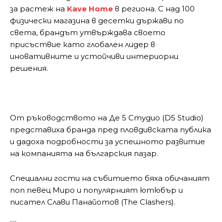
за растеж на
Kave Home
в региона. С над 100
физически магазина в десетки държави по
света, брандът утвърждава своето
присъствие като глобален лидер в
иновативните и устойчиви интериорни
решения.
От ръководството на Де 5 Студио (D5 Studio)
представиха бранда пред пловдивската публика
и дадоха подробности за успешното развитие
на компанията на българския пазар.
Специални гости на събитието бяха обичаният
поп певец Миро и популярният ютюбър и
писател Слави Панайотов (The Clashers).