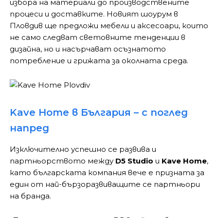
избора на материали до производствените
процеси и доставките. Новият шоурум в
Пловдив ще предложи мебели и аксесоари, които
не само следват световните тенденции в
дизайна, но и насърчават осъзнатото
потребление и грижата за околната среда.
Kave Home в България – с поглед
напред
Изключително успешно се развива и
партньорството между
D5 Studio
и
Kave Home
,
като българската компания вече е призната за
един от най-бързоразвиващите се партньори
на бранда.