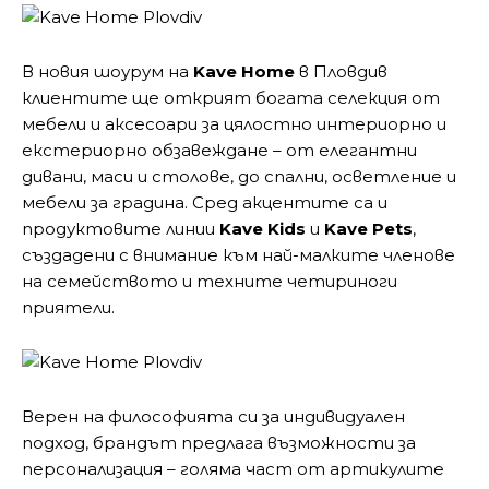
В новия шоурум на
Kave Home
в Пловдив
клиентите ще открият богата селекция от
мебели и аксесоари за цялостно интериорно и
екстериорно обзавеждане – от елегантни
дивани, маси и столове, до спални, осветление и
мебели за градина. Сред акцентите са и
продуктовите линии
Kave Kids
и
Kave Pets
,
създадени с внимание към най-малките членове
на семейството и техните четириноги
приятели.
Верен на философията си за индивидуален
подход, брандът предлага възможности за
персонализация – голяма част от артикулите