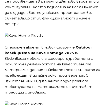
се произвеждат в различни цветови варианти и
конфигурации, което позволява на всеки клиент
да създаде своето уникално пространство,
съчетаващо стил, функционалност и личен
почерк.
Специален акцент в новия шоурум е
Outdoor
колекцията на Kave Home за 2025 г.
,
включваща мебели и аксесоари, изработени с
почит към уникалността на качествените
материали и занаятчийските техники, които ги
превръщат в дизайнерски произведения. С
изчистени линии, дизайните подчертават
текстурата на материалите и съчетават
традиции с иновации.