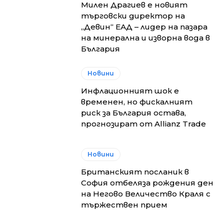
Милен Драгиев е новият
търговски директор на
„Девин“ ЕАД – лидер на пазара
на минерална и изворна вода в
България
Новини
Инфлационният шок е
временен, но фискалният
риск за България остава,
прогнозират от Allianz Trade
Новини
Британският посланик в
София отбеляза рождения ден
на Негово Величество Краля с
тържествен прием