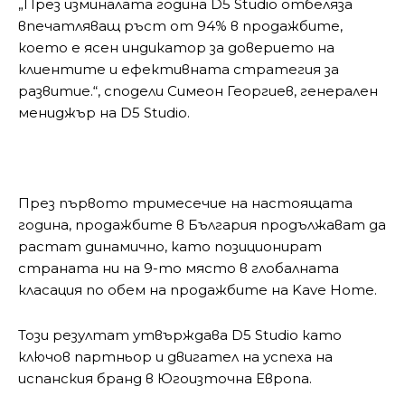
„През изминалата година D5 Studio отбеляза
впечатляващ ръст от 94% в продажбите,
което е ясен индикатор за доверието на
клиентите и ефективната стратегия за
развитие.“, сподели Симеон Георгиев, генерален
мениджър на D5 Studio.
През първото тримесечие на настоящата
година, продажбите в България продължават да
растат динамично, като позиционират
страната ни на 9-то място в глобалната
класация по обем на продажбите на Kave Home.
Този резултат утвърждава D5 Studio като
ключов партньор и двигател на успеха на
испанския бранд в Югоизточна Европа.