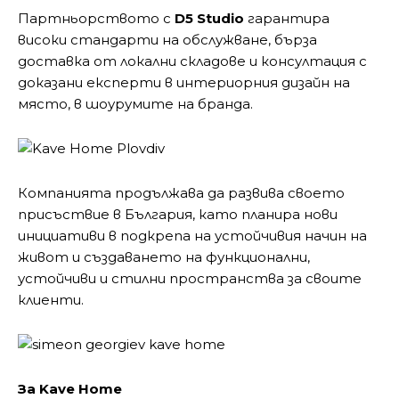
Партньорството с
D5 Studio
гарантира
високи стандарти на обслужване, бърза
доставка от локални складове и консултация с
доказани експерти в интериорния дизайн на
място, в шоурумите на бранда.
Компанията продължава да развива своето
присъствие в България, като планира нови
инициативи в подкрепа на устойчивия начин на
живот и създаването на функционални,
устойчиви и стилни пространства за своите
клиенти.
За Kave Home