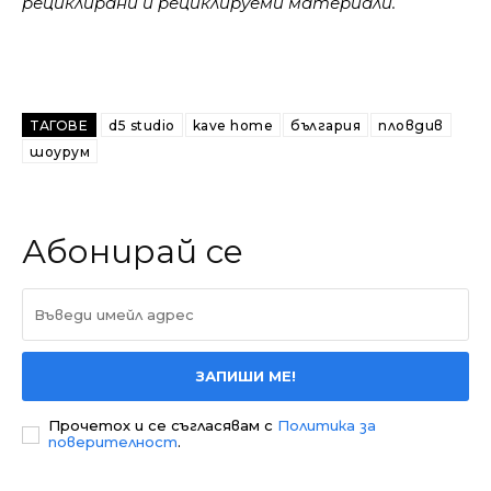
рециклирани и рециклируеми материали.
ТАГОВЕ
d5 studio
kave home
българия
пловдив
шоурум
Абонирай се
ЗАПИШИ МЕ!
Прочетох и се съгласявам с
Политика за
поверителност
.