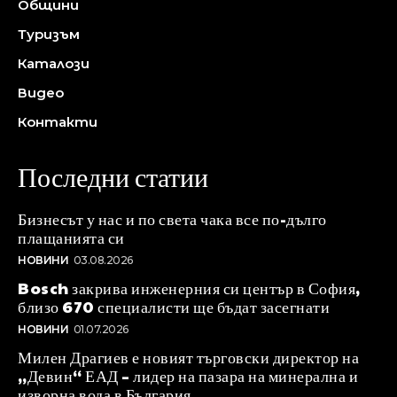
Общини
Туризъм
Каталози
Видео
Контакти
Последни статии
Бизнесът у нас и по света чака все по-дълго
плащанията си
НОВИНИ
03.08.2026
Bosch закрива инженерния си център в София,
близо 670 специалисти ще бъдат засегнати
НОВИНИ
01.07.2026
Милен Драгиев е новият търговски директор на
„Девин“ ЕАД – лидер на пазара на минерална и
изворна вода в България