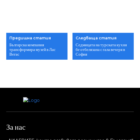
Предишна статия
Следваща статия
Българска компания
Седмицата на турската кухня
трансформира музей в Лас
бе отбелязана с гала вечеря в
Вегас
София
За нас