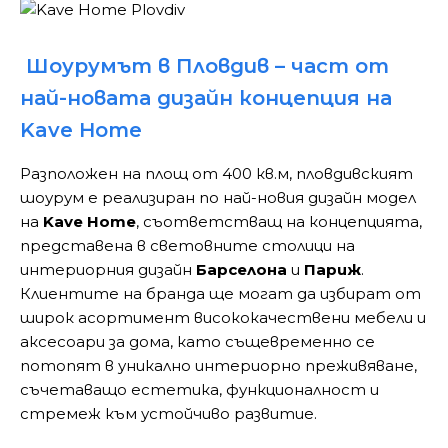
Шоурумът в Пловдив – част от
най-новата дизайн концепция на
Kave Home
Разположен на площ от 400 кв.м, пловдивският
шоурум е реализиран по най-новия дизайн модел
на
Kave Home
, съответстващ на концепцията,
представена в световните столици на
интериорния дизайн
Барселона
и
Париж
.
Клиентите на бранда ще могат да избират от
широк асортимент висококачествени мебели и
аксесоари за дома, като същевременно се
потопят в уникално интериорно преживяване,
съчетаващо естетика, функционалност и
стремеж към устойчиво развитие.