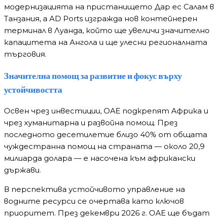
модернизацията на пристанището Дар ес Салам в
Танзания, а AD Ports изгражда нов контейнерен
терминал в Луанда, който ще увеличи значително
капацитета на Ангола и ще улесни регионалната
търговия.
Значителна помощ за развитие и фокус върху
устойчивостта
Освен чрез инвестиции, ОАЕ подкрепят Африка и
чрез хуманитарна и развойна помощ. През
последното десетилетие близо 40% от общата
чуждестранна помощ на страната — около 20,9
милиарда долара — е насочена към африкански
държави.
В перспектива устойчивото управление на
водните ресурси се очертава като ключов
приоритет. През декември 2026 г. ОАЕ ще бъдат