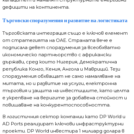
дефицити на континента.
Търговски споразумения и развитие на логистиката
Търговската интеграция също е ключов елемент
от стратегията на ОАЕ. Страната вече е
подписала девет споразумения за всеобхватно
икономическо партньорство с африкански
държави, сред които Нигерия, Демократична
република Конго, Кения, Ангола и Мавриций. Тези
споразумения обхващат не само намаляване на
митата, но и развитие на услуги, електронна
търговия и защита на инвестициите, като целта
е укрепване на веригите за добавена стойност и
повишаване на конкурентоспособността.
В логистичния сектор компании като DP World и
AD Ports реализират ключови инфраструктурни
проекти. DP World инвестира 1 милиард долара в