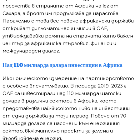
посолства в страните от Африка на юг от
Сахара, а броят им продължава да нараства.
Паралелно с това все повече африкански държави
откриват дипломатически мисии в ОАЕ,
утвърждавайки ролята на страната като важен
център за африканска търговия, финанси и
международен диалог.
Над 110 милиарда долара инвестиции в Африка
Икономическото измерение на партньорството
е особено впечатляващо. В периода 2019–2023 г.
ОАЕ са инвестирали над 110 милиарда щатски
долара в различни сектори в Африка, което
представлява най-високото ниво на инвестиции
от една държава за този период. Повече от 70
милиарда долара са насочени към енергийния
сектор, включително проекти за зелена и
възобновяема енергия.