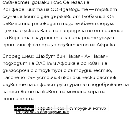
съвместен домакин със Сенегал на
Конференцията на ООН за водите — първият
случай, в който две държави от Глобалния Юг
съвместно ръководят този глобален форум.
Целта е ускоряване на напредъка по отношение
на водната сигурност и санитарните услуги —
критични фактори за развитието на Африка.
Според шейх Шахбут бин Нахаян Ал Нахаян
подходът на ОАЕ към Африка е основан на
дългосрочно структурно сътрудничество,
насочено към устойчив икономически растеж,
развитие на инфраструктурата и подобряване на
качеството на живот на милиони хора на
континента.
ТАГОВЕ
африка
оае
сътрудничество
търговско споразумение