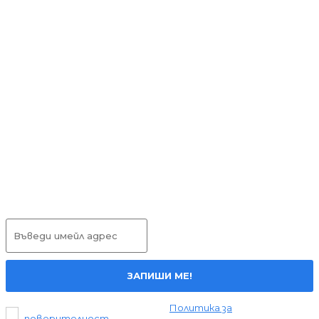
Бизнесът у нас и по света чака все по-дълго
плащанията си
НОВИНИ
03.08.2026
Bosch закрива инженерния си център в София,
близо 670 специалисти ще бъдат засегнати
НОВИНИ
01.07.2026
Милен Драгиев е новият търговски директор на
„Девин“ ЕАД – лидер на пазара на минерална и
изворна вода в България
НОВИНИ
01.07.2026
Абонирай се
ЗАПИШИ МЕ!
Прочетох и се съгласявам с
Политика за
поверителност
.