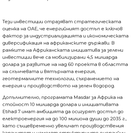
Тези инвестиции отразяват стратегическата
оценка на ОАЕ, че енергийният достъп е ключов
фактор за индустриализацията и икономическата
диверсификация на африканските държави. В
рамките на Африканската инициатива за зелени
инвестиции вече са мобилизирани 4,5 милиарда
долара за развитие на над 60 проекта в областта
на слънчевата и вятърната енергия,
геотермалните технологии, съхранението на
енергия и производството на зелен водород.
Допълнително, програмата Masdar за Африка на
стойност 10 милиарда долара и инициативата
Etihad 7 имат амбицията да осигурят достъп до
електроенергия на до 100 милиона души до 2035 г.,
като същевременно увеличат производствения
капацитет и намалят структурните енергийни