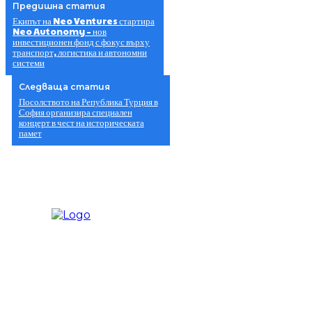
Предишна статия
Екипът на Neo Ventures стартира
Neo Autonomy – нов
инвестиционен фонд с фокус върху
транспорт, логистика и автономни
системи
Следваща статия
Посолството на Република Турция в
София организира специален
концерт в чест на историческата
памет