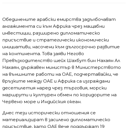
Обединените арабски емирства задълбочават
ангажимента си към Африка чрез мащабни
инвестиции, разширено дипломатическо
присъствие и стратегически икономически
инициативи, насочени към дългосрочно развитие
на континента. Това заяви Негово
Превъзходителство шейх Шахбут бин Нахаян Ал
Нахаян, държавен министър в Министерството
на външните работи на ОАЕ, подчертавайки, че
връзките между ОАЕ и Африка са изграждани
десетилетия наред чрез търговия, морски
маршрути и културен обмен по коридорите на
Червено море и Индийския океан.
Днес тези исторически отношения се
материализират в засилено дипломатическо
присъствие, като ОАЕ вече поддържат 19