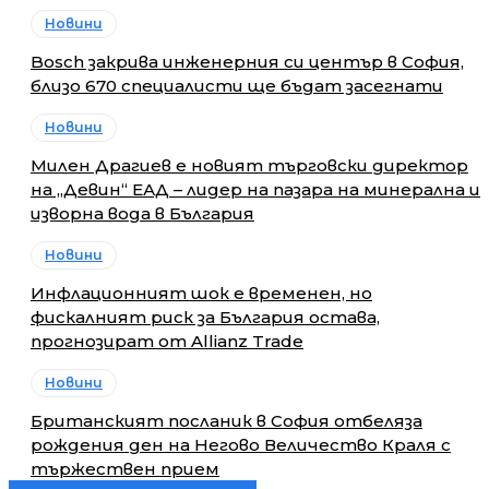
Новини
Bosch закрива инженерния си център в София,
близо 670 специалисти ще бъдат засегнати
Новини
Милен Драгиев е новият търговски директор
на „Девин“ ЕАД – лидер на пазара на минерална и
изворна вода в България
Новини
Инфлационният шок е временен, но
фискалният риск за България остава,
прогнозират от Allianz Trade
Новини
Британският посланик в София отбеляза
рождения ден на Негово Величество Краля с
тържествен прием