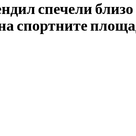
дил спечели близо 
 на спортните площа
Facebook
Twitter
Pinterest
Wh