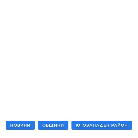
ес Истории
Бизнеси
Общини
Туризъм
акти
НОВИНИ
ОБЩИНИ
ЮГОЗАПАДЕН РАЙОН