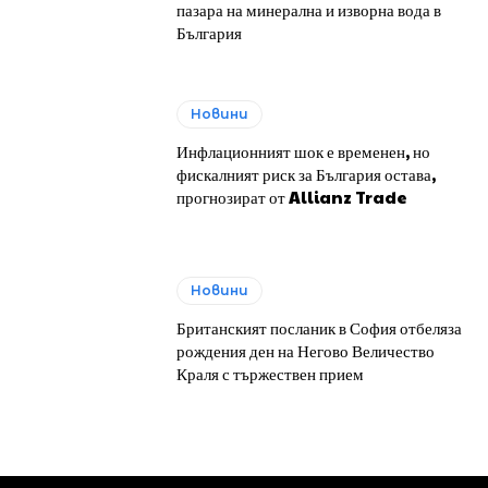
пазара на минерална и изворна вода в
България
Новини
Инфлационният шок е временен, но
фискалният риск за България остава,
прогнозират от Allianz Trade
Новини
Британският посланик в София отбеляза
рождения ден на Негово Величество
Краля с тържествен прием