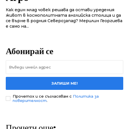
Как един млад човек решава да остави уредения
живот в космополитната английска столица и да
се върне в родния Северозапад? Мерилин Георгиева
е само на...
Абонирай се
ЗАПИШИ МЕ!
Прочетох и се съгласявам с
Политика за
поверителност
.
Прочети още: