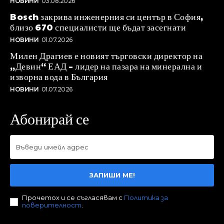
НОВИНИ
03.08.2026
Bosch закрива инженерния си център в София,
близо 670 специалисти ще бъдат засегнати
НОВИНИ
01.07.2026
Милен Драгиев е новият търговски директор на
„Девин“ ЕАД – лидер на пазара на минерална и
изворна вода в България
НОВИНИ
01.07.2026
Абонирай се
ЗАПИШИ МЕ!
Прочетох и се съгласявам с
Политика за
поверителност
.