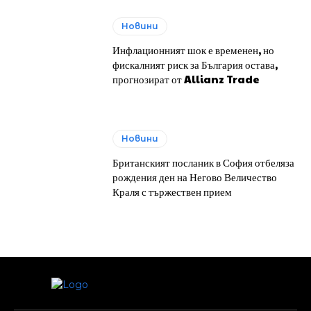
Новини
Инфлационният шок е временен, но
фискалният риск за България остава,
прогнозират от Allianz Trade
Новини
Британският посланик в София отбеляза
рождения ден на Негово Величество
Краля с тържествен прием