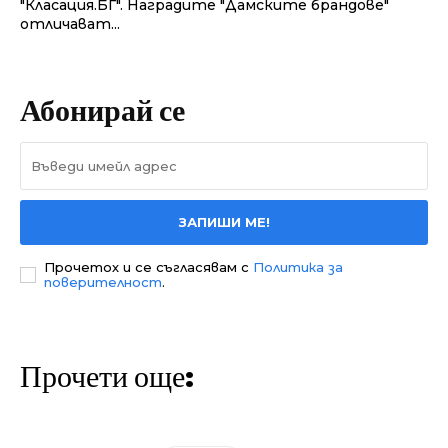
"Класация.БГ". Наградите "Дамските брандове"
отличават...
Абонирай се
ЗАПИШИ МЕ!
Прочетох и се съгласявам с
Политика за
поверителност
.
Прочети още: