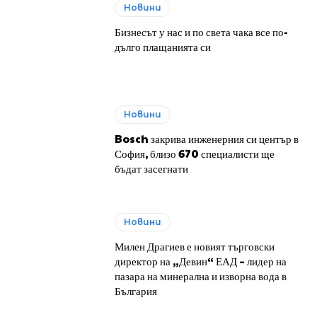
Новини
Бизнесът у нас и по света чака все по-
дълго плащанията си
Новини
Bosch закрива инженерния си център в
София, близо 670 специалисти ще
бъдат засегнати
Новини
Милен Драгиев е новият търговски
директор на „Девин“ ЕАД – лидер на
пазара на минерална и изворна вода в
България