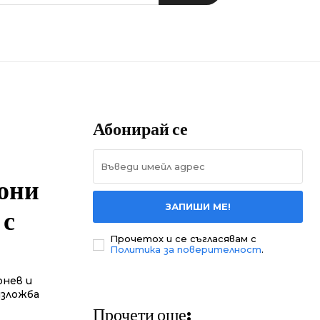
Абонирай се
они
ЗАПИШИ МЕ!
 с
Прочетох и се съгласявам с
Политика за поверителност
.
онев и
зложба
Прочети още: