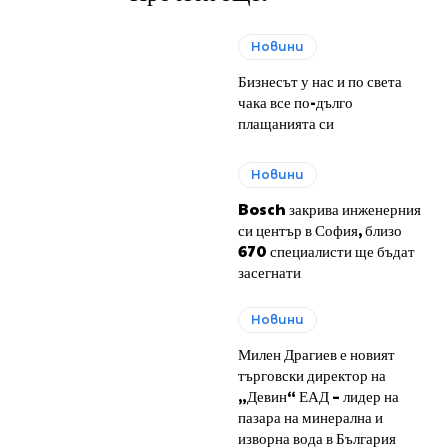
Новини
Бизнесът у нас и по света
чака все по-дълго
плащанията си
Новини
Bosch закрива инженерния
си център в София, близо
670 специалисти ще бъдат
засегнати
Новини
Милен Драгиев е новият
търговски директор на
„Девин“ ЕАД – лидер на
пазара на минерална и
изворна вода в България