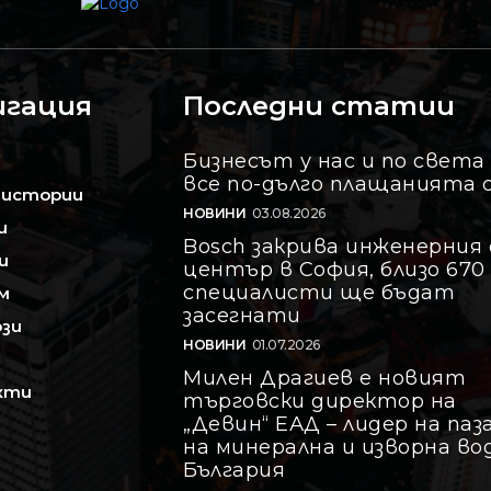
игация
Последни статии
Бизнесът у нас и по света
все по-дълго плащанията 
 истории
НОВИНИ
03.08.2026
и
Bosch закрива инженерния 
и
център в София, близо 670
специалисти ще бъдат
м
засегнати
зи
НОВИНИ
01.07.2026
Милен Драгиев е новият
кти
търговски директор на
„Девин“ ЕАД – лидер на паз
на минерална и изворна во
България