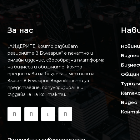
За нас
Нав
Новини
„ЛИДЕРИТЕ, които развиват
регионите в България“ е печатно и
Бизнес
онлайн издание, своеобразна платформа
Бизнес
на бизнеса и общините, която
предоставя на бизнесa и местната
Общин
власт в България възможности за
Туризъ
представяне, популяризиране и
Катало
създаване на контакти.
Видео
Конта
Политика за поверителност