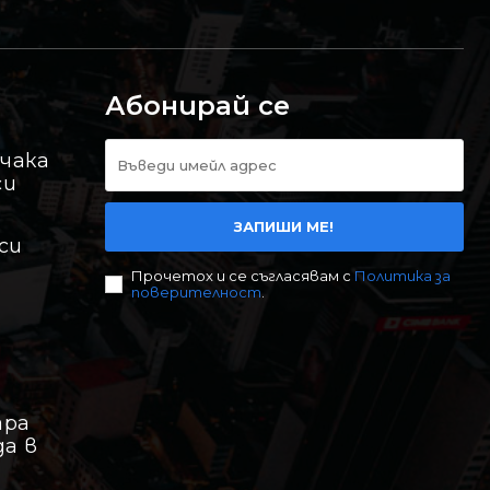
Абонирай се
 чака
си
ЗАПИШИ МЕ!
си
Прочетох и се съгласявам с
Политика за
поверителност
.
ара
да в