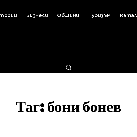
стории
Бизнеси
Общини
Туризъм
Катал
Таг:
бони бонев