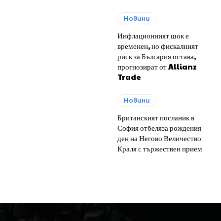
Новини
Инфлационният шок е
временен, но фискалният
риск за България остава,
прогнозират от Allianz
Trade
Новини
Британският посланик в
София отбеляза рождения
ден на Негово Величество
Краля с тържествен прием