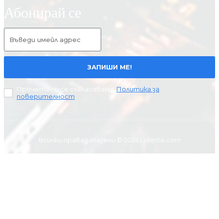
Абонирай се
ЗАПИШИ МЕ!
Прочетох и се съгласявам с
Политика за
поверителност
.
Всички права запазени © 2024 Liderite.com