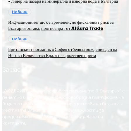
– лидер на пазара на минерална и изворна вода в България
Новини
Инфлационният шок е временен, но фискалният риск за
България остава, прогнозират от Allianz Trade
Новини
Британският посланик в София отбеляза рождения ден на
Негово Величество Краля с тържествен прием
За нас
„ЛИДЕРИТЕ, които развиват регионите в България“ е
печатно и онлайн издание, своеобразна платформа на
бизнеса и общините, която предоставя на бизнесa и
местната власт в България възможности за
представяне, популяризиране и създаване на
контакти.