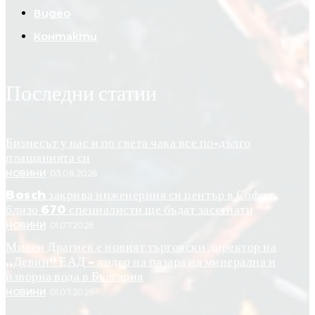
Видео
Контакти
Последни статии
Бизнесът у нас и по света чака все по-дълго
плащанията си
НОВИНИ
03.08.2026
Bosch закрива инженерния си център в София,
близо 670 специалисти ще бъдат засегнати
НОВИНИ
01.07.2026
Милен Драгиев е новият търговски директор на
„Девин“ ЕАД – лидер на пазара на минерална и
изворна вода в България
НОВИНИ
01.07.2026