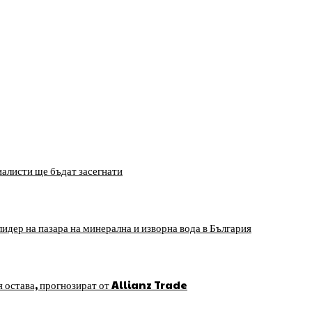
алисти ще бъдат засегнати
идер на пазара на минерална и изворна вода в България
я остава, прогнозират от Allianz Trade