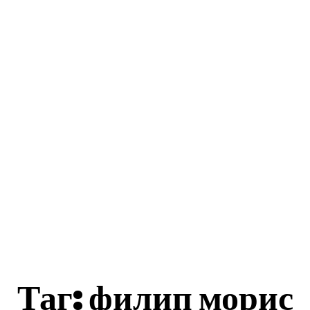
ес Истории
Бизнеси
Общини
Туризъм
акти
Таг:
филип морис