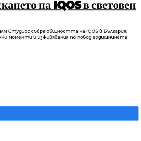
скането на IQOS в световен
илм Студиос събра общността на IQOS в България,
лни моменти и изживявания по повод годишнината