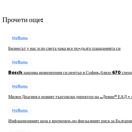
Прочети още:
Новини
Бизнесът у нас и по света чака все по-дълго плащанията си
Новини
Bosch закрива инженерния си център в София, близо 670 специ
Новини
Милен Драгиев е новият търговски директор на „Девин“ ЕАД – л
Новини
Инфлационният шок е временен, но фискалният риск за Българи