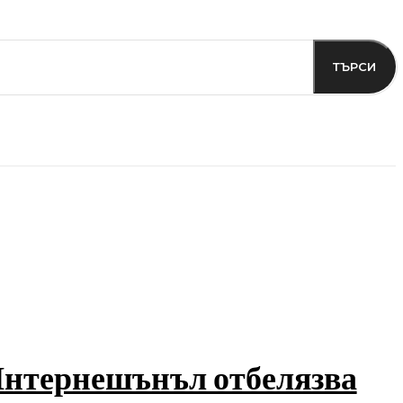
ТЪРСИ
нтернешънъл отбелязва