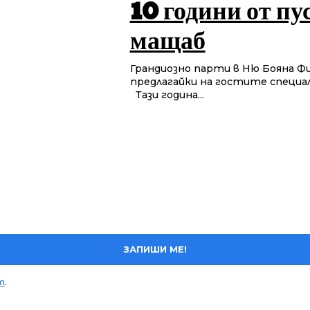
10 години от пу
мащаб
Грандиозно парти в Ню Бояна Ф
предлагайки на гостите специа
Тази година...
ЗАПИШИ МЕ!
т
.