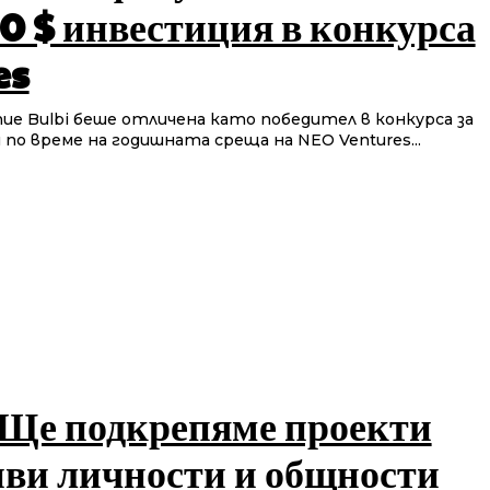
0 $ инвестиция в конкурса
es
е Bulbi беше отличена като победител в конкурса за
о време на годишната среща на NEO Ventures...
 Ще подкрепяме проекти
ви личности и общности