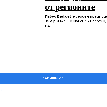
от регионите
Павел Езекиев е сериен предпри
Завършил е “Финанси” в Бостън,
на...
ЗАПИШИ МЕ!
т
.