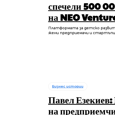
спечели 500 00
на NEO Ventur
Платформата за детско развити
жени предприемачи и стартъпи п
Бизнес истории
Павел Езекиев:
на предприемчи