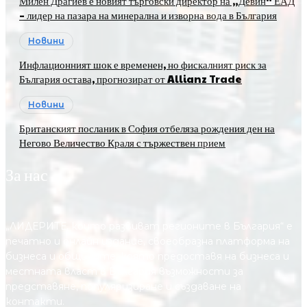
Милен Драгиев е новият търговски директор на „Девин“ ЕАД
– лидер на пазара на минерална и изворна вода в България
Новини
Инфлационният шок е временен, но фискалният риск за
България остава, прогнозират от Allianz Trade
Новини
Британският посланик в София отбеляза рождения ден на
Негово Величество Краля с тържествен прием
За нас
„ЛИДЕРИТЕ, които развиват регионите в България“ е
печатно и онлайн издание, своеобразна платформа на
бизнеса и общините, която предоставя на бизнесa и
местната власт в България възможности за
представяне, популяризиране и създаване на
контакти.