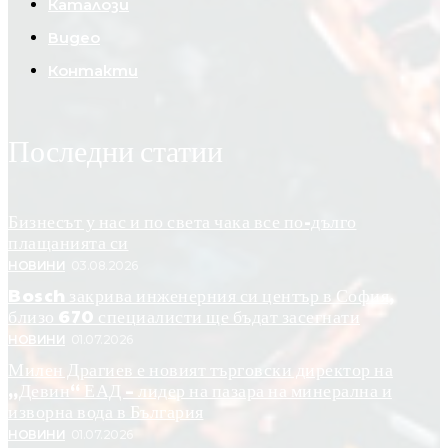
Каталози
Видео
Контакти
Последни статии
Бизнесът у нас и по света чака все по-дълго
плащанията си
НОВИНИ
03.08.2026
Bosch закрива инженерния си център в София,
близо 670 специалисти ще бъдат засегнати
НОВИНИ
01.07.2026
Милен Драгиев е новият търговски директор на
„Девин“ ЕАД – лидер на пазара на минерална и
изворна вода в България
НОВИНИ
01.07.2026