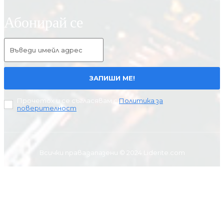
Абонирай се
ЗАПИШИ МЕ!
Прочетох и се съгласявам с
Политика за
поверителност
.
Всички права запазени © 2024 Liderite.com