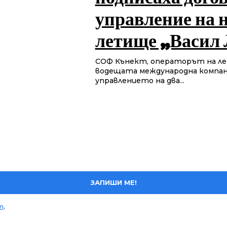
управление на н
летище „Васил 
СОФ Кънект, операторът на лети
водещата международна компания
управлението на два...
ЗАПИШИ МЕ!
т
.