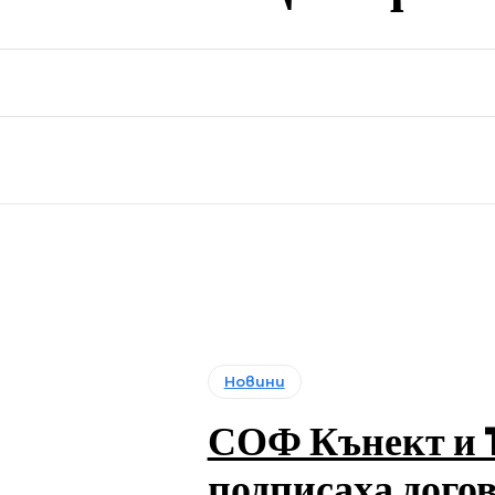
Новини
СОФ Кънект и 
подписаха догов