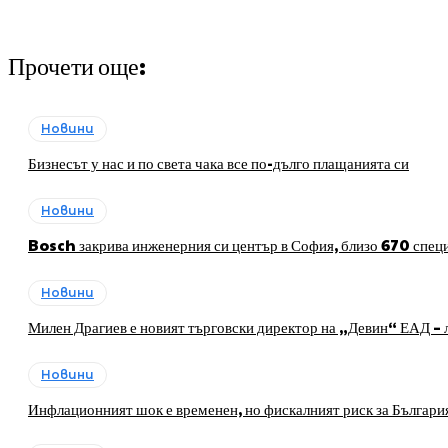
Прочети още:
Новини
Бизнесът у нас и по света чака все по-дълго плащанията си
Новини
Bosch закрива инженерния си център в София, близо 670 специ
Новини
Милен Драгиев е новият търговски директор на „Девин“ ЕАД – л
Новини
Инфлационният шок е временен, но фискалният риск за Българи