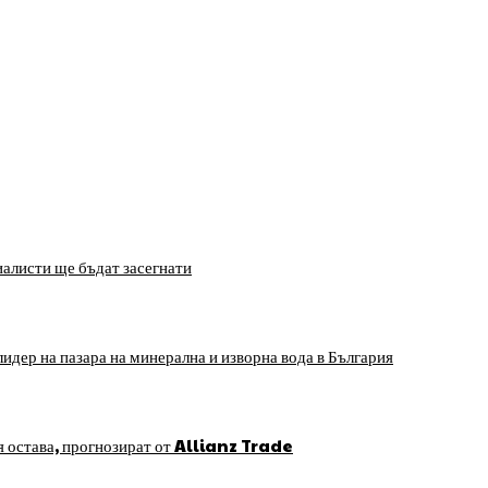
алисти ще бъдат засегнати
идер на пазара на минерална и изворна вода в България
я остава, прогнозират от Allianz Trade