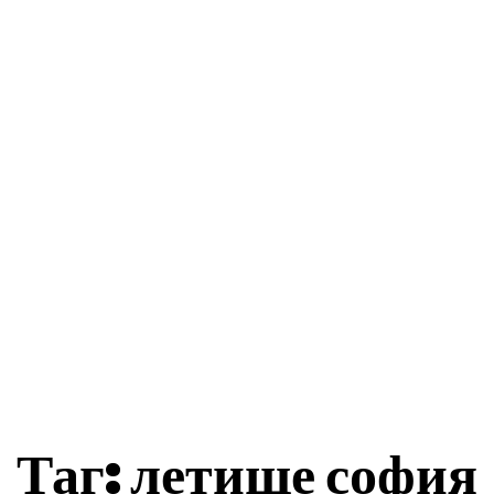
ес Истории
Бизнеси
Общини
Туризъм
акти
Таг:
летище софия