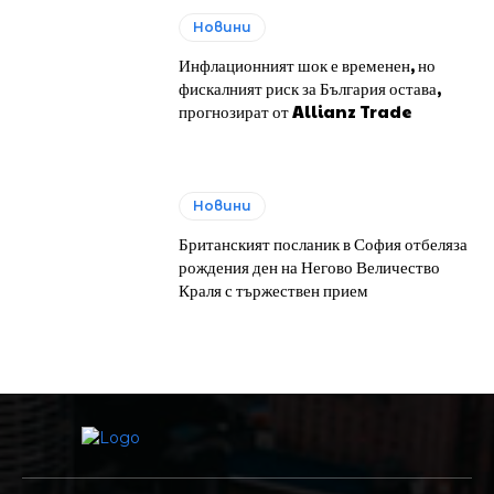
Новини
Инфлационният шок е временен, но
фискалният риск за България остава,
прогнозират от Allianz Trade
Новини
Британският посланик в София отбеляза
рождения ден на Негово Величество
Краля с тържествен прием