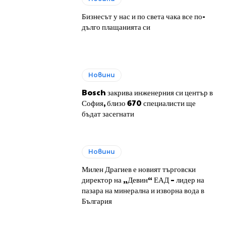
Бизнесът у нас и по света чака все по-
дълго плащанията си
Новини
Bosch закрива инженерния си център в
София, близо 670 специалисти ще
бъдат засегнати
Новини
Милен Драгиев е новият търговски
директор на „Девин“ ЕАД – лидер на
пазара на минерална и изворна вода в
България