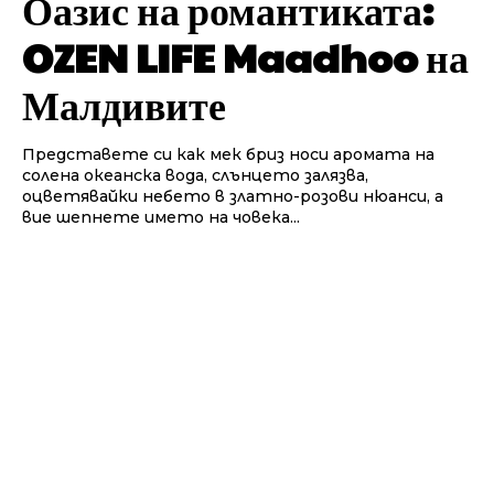
Оазис на романтиката:
OZEN LIFE Maadhoo на
Малдивите
Представете си как мек бриз носи аромата на
солена океанска вода, слънцето залязва,
оцветявайки небето в златно-розови нюанси, а
вие шепнете името на човека...