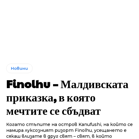
Новини
Finolhu – Малдивската
приказка, в която
мечтите се сбъдват
Когато стъпите на остров Kanufushi, на който се
намира луксозният ризорт Finolhu, усещането е
сякаш влизате в друг свят – свят, в който