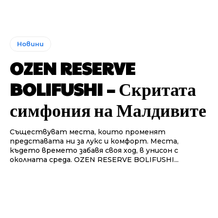
Новини
OZEN RESERVE
BOLIFUSHI – Скритата
симфония на Малдивите
Съществуват места, които променят
представата ни за лукс и комфорт. Места,
където времето забавя своя ход, в унисон с
околната среда. OZEN RESERVE BOLIFUSHI...