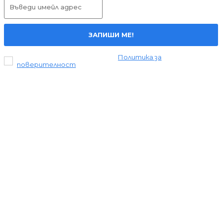
ЗАПИШИ МЕ!
Прочетох и се съгласявам с
Политика за
поверителност
.
Всички права запазени © 2024 Liderite.com