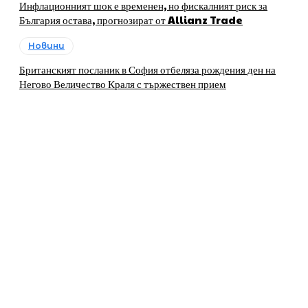
Инфлационният шок е временен, но фискалният риск за
България остава, прогнозират от Allianz Trade
Новини
Британският посланик в София отбеляза рождения ден на
Негово Величество Краля с тържествен прием
За нас
„ЛИДЕРИТЕ, които развиват регионите в България“ е
печатно и онлайн издание, своеобразна платформа на
бизнеса и общините, която предоставя на бизнесa и
местната власт в България възможности за
представяне, популяризиране и създаване на
контакти.