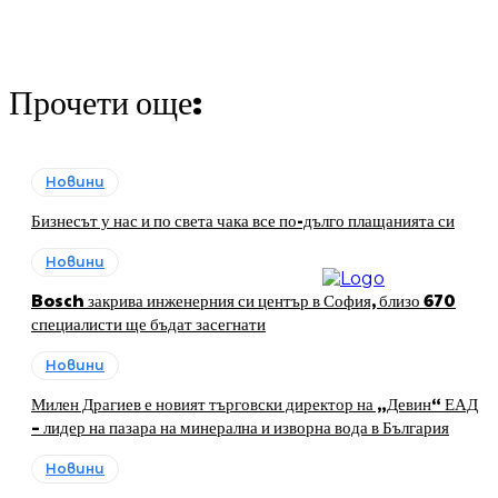
Прочети още:
Новини
Бизнесът у нас и по света чака все по-дълго плащанията си
Новини
Bosch закрива инженерния си център в София, близо 670
специалисти ще бъдат засегнати
Новини
Милен Драгиев е новият търговски директор на „Девин“ ЕАД
– лидер на пазара на минерална и изворна вода в България
Новини