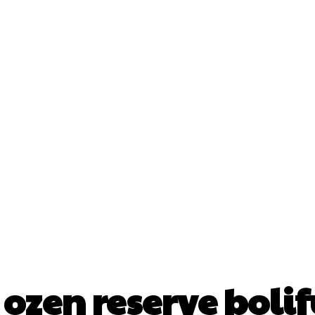
ес Истории
Бизнеси
Общини
Туризъм
акти
:
ozen reserve bolif