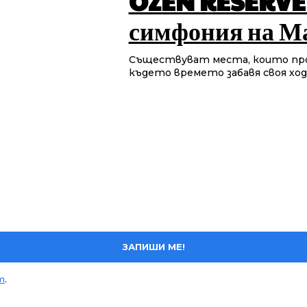
OZEN RESERVE 
симфония на М
Съществуват места, които про
където времето забавя своя ход,
ЗАПИШИ МЕ!
т
.