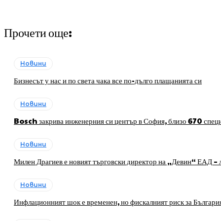
Прочети още:
Новини
Бизнесът у нас и по света чака все по-дълго плащанията си
Новини
Bosch закрива инженерния си център в София, близо 670 специ
Новини
Милен Драгиев е новият търговски директор на „Девин“ ЕАД – л
Новини
Инфлационният шок е временен, но фискалният риск за Българи