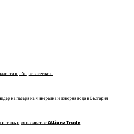
алисти ще бъдат засегнати
идер на пазара на минерална и изворна вода в България
я остава, прогнозират от Allianz Trade