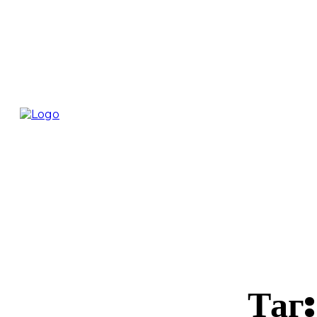
Новини
Бизн
Видео
Конт
Таг