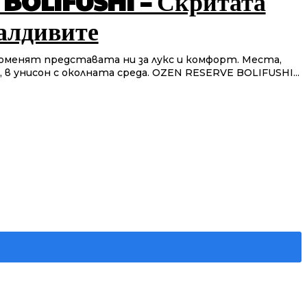
BOLIFUSHI – Скритата
алдивите
менят представата ни за лукс и комфорт. Места,
 в унисон с околната среда. OZEN RESERVE BOLIFUSHI...