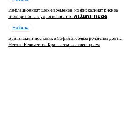
Инфлационният шок е временен, но фискалният риск за
България остава, прогнозират от Allianz Trade
Новини
Британският посланик в София отбеляза рождения ден на
Негово Величество Краля с тържествен прием
За нас
„ЛИДЕРИТЕ, които развиват регионите в България“ е
печатно и онлайн издание, своеобразна платформа на
бизнеса и общините, която предоставя на бизнесa и
местната власт в България възможности за
представяне, популяризиране и създаване на
контакти.