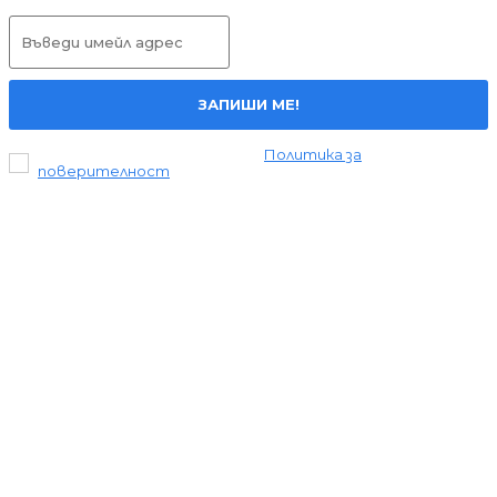
ЗАПИШИ МЕ!
Прочетох и се съгласявам с
Политика за
поверителност
.
Всички права запазени © 2024 Liderite.com