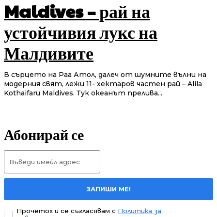
Maldives – рай на
устойчивия лукс на
Малдивите
В сърцето на Раа Атол, далеч от шумните вълни на
модерния свят, лежи 11- хектаров частен рай – Alila
Kothaifaru Maldives. Тук океанът прелива...
Абонирай се
ЗАПИШИ МЕ!
Прочетох и се съгласявам с
Политика за