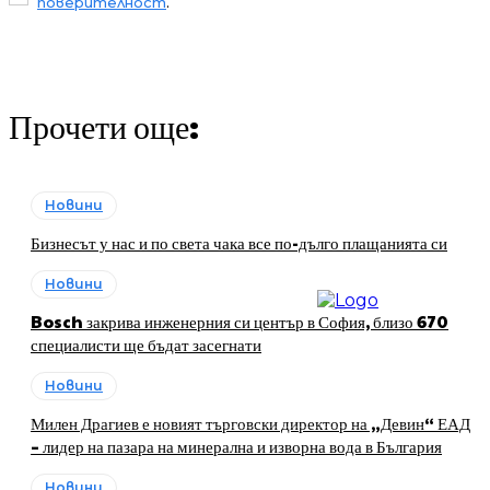
поверителност
.
Прочети още:
Новини
Бизнесът у нас и по света чака все по-дълго плащанията си
Новини
Bosch закрива инженерния си център в София, близо 670
специалисти ще бъдат засегнати
Новини
Милен Драгиев е новият търговски директор на „Девин“ ЕАД
– лидер на пазара на минерална и изворна вода в България
Новини