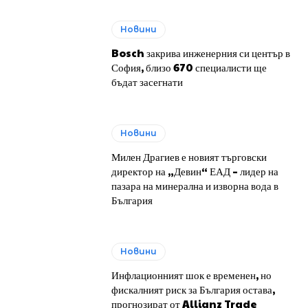
Новини
Bosch закрива инженерния си център в
София, близо 670 специалисти ще
бъдат засегнати
Новини
Милен Драгиев е новият търговски
директор на „Девин“ ЕАД – лидер на
пазара на минерална и изворна вода в
България
Новини
Инфлационният шок е временен, но
фискалният риск за България остава,
прогнозират от Allianz Trade