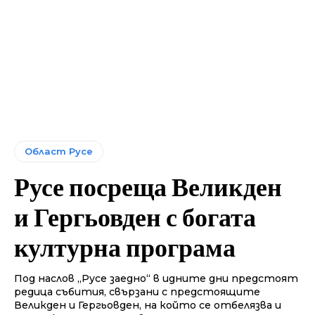
Област Русе
Русе посреща Великден
и Гергьовден с богата
културна програма
Под наслов „Русе заедно“ в идните дни предстоят
редица събития, свързани с предстоящите
Великден и Гергьовден, на който се отбелязва и