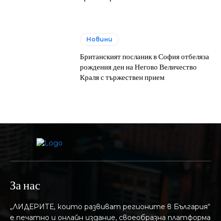
Новини
Британският посланик в София отбеляза
рождения ден на Негово Величество
Краля с тържествен прием
За нас
„ЛИДЕРИТЕ, които развиват регионите в България“
е печатно и онлайн издание, своеобразна платформа