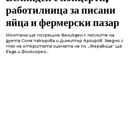
работилница за писани
яйца и фермерски пазар
Монтана ще посрещне Великден с песните на
дуета Соня Чакърова и Димитър Аргиров. Заедно с
тях на откритата сцената на пл. „Жеравица“ ще
бъде и Фолклорен...