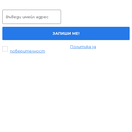
ЗАПИШИ МЕ!
Прочетох и се съгласявам с
Политика за
поверителност
.
Всички права запазени © 2024 Liderite.com