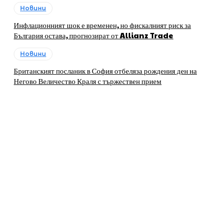
Новини
Инфлационният шок е временен, но фискалният риск за
България остава, прогнозират от Allianz Trade
Новини
Британският посланик в София отбеляза рождения ден на
Негово Величество Краля с тържествен прием
За нас
„ЛИДЕРИТЕ, които развиват регионите в България“ е
печатно и онлайн издание, своеобразна платформа на
бизнеса и общините, която предоставя на бизнесa и
местната власт в България възможности за
представяне, популяризиране и създаване на
контакти.