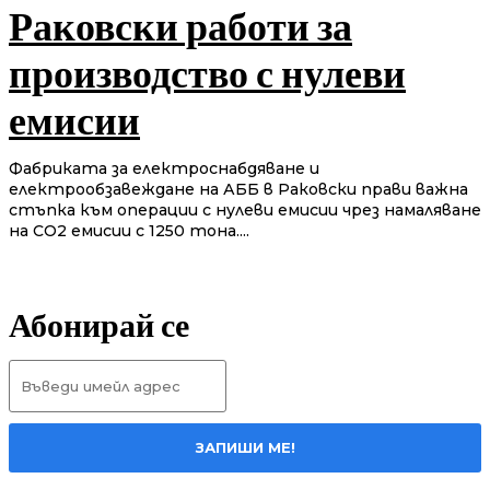
Раковски работи за
производство с нулеви
емисии
Фабриката за електроснабдяване и
електрообзавеждане на АББ в Раковски прави важна
стъпка към операции с нулеви емисии чрез намаляване
на CO2 емисии с 1250 тона....
Абонирай се
ЗАПИШИ МЕ!