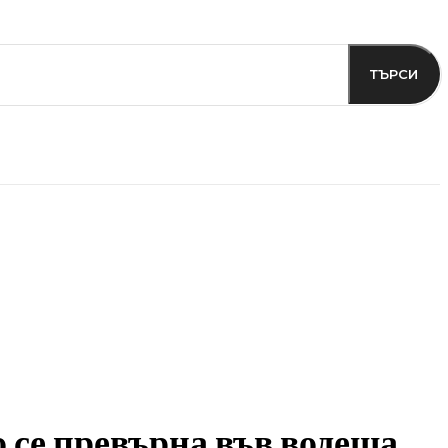
ТЪРСИ
 се превърна във водеща