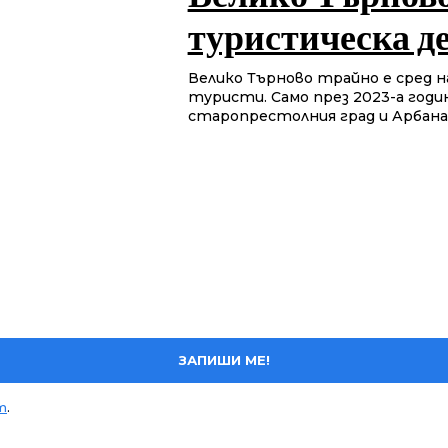
туристическа д
Велико Търново трайно е сред
туристи. Само през 2023-а год
старопрестолния град и Арбанаси
ЗАПИШИ МЕ!
т
.