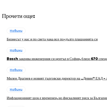
Прочети още:
Новини
Бизнесът у нас и по света чака все по-дълго плащанията си
Новини
Bosch закрива инженерния си център в София, близо 670 специ
Новини
Милен Драгиев е новият търговски директор на „Девин“ ЕАД – л
Новини
Инфлационният шок е временен, но фискалният риск за Българи