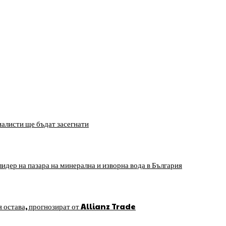
алисти ще бъдат засегнати
идер на пазара на минерална и изворна вода в България
я остава, прогнозират от Allianz Trade