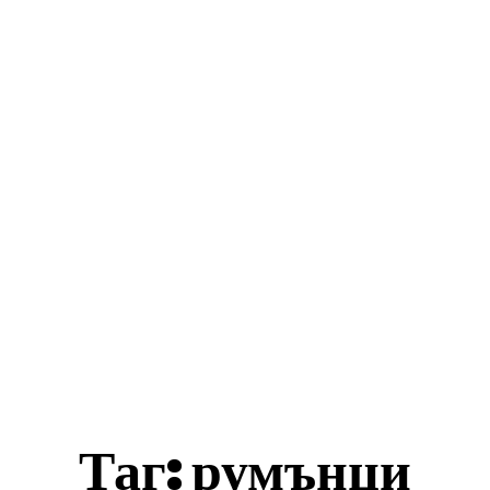
ес Истории
Бизнеси
Общини
Туризъм
акти
Таг:
румънци