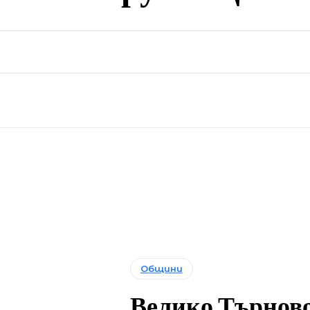
Общини
Велико Търново