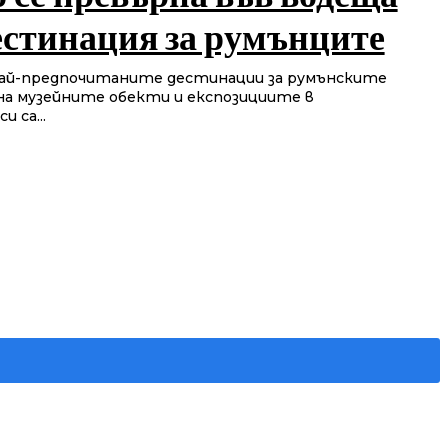
естинация за румънците
 най-предпочитаните дестинации за румънските
ина музейните обекти и експозициите в
 са...