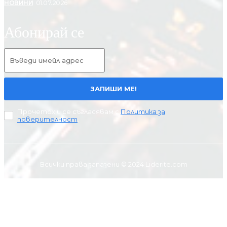
НОВИНИ
01.07.2026
Абонирай се
ЗАПИШИ МЕ!
Прочетох и се съгласявам с
Политика за
поверителност
.
Всички права запазени © 2024 Liderite.com