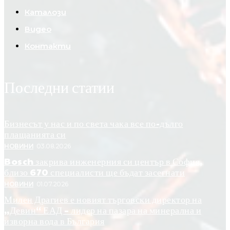
Каталози
Видео
Контакти
Последни статии
Бизнесът у нас и по света чака все по-дълго
плащанията си
НОВИНИ
03.08.2026
Bosch закрива инженерния си център в София,
близо 670 специалисти ще бъдат засегнати
НОВИНИ
01.07.2026
Милен Драгиев е новият търговски директор на
„Девин“ ЕАД – лидер на пазара на минерална и
изворна вода в България