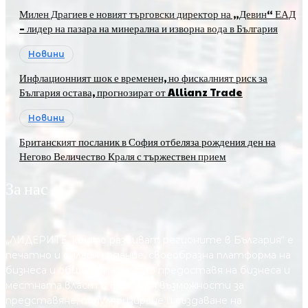
Милен Драгиев е новият търговски директор на „Девин“ ЕАД
– лидер на пазара на минерална и изворна вода в България
Новини
Инфлационният шок е временен, но фискалният риск за
България остава, прогнозират от Allianz Trade
Новини
Британският посланик в София отбеляза рождения ден на
Негово Величество Краля с тържествен прием
За нас
„ЛИДЕРИТЕ, които развиват регионите в България“ е
печатно и онлайн издание, своеобразна платформа на
бизнеса и общините, която предоставя на бизнесa и
местната власт в България възможности за
представяне, популяризиране и създаване на