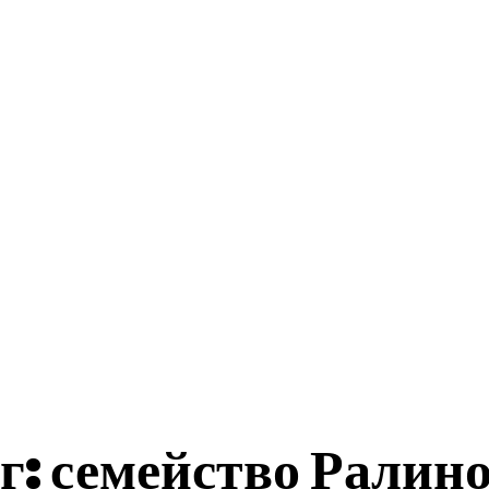
ес Истории
Бизнеси
Общини
Туризъм
акти
г:
семейство Ралин