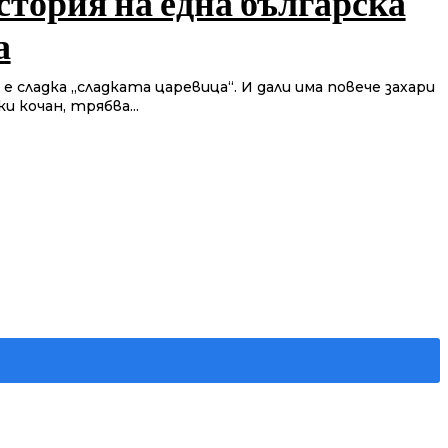
стория на една българска
а
е сладка „сладката царевица“. И дали има повече захари
и кочан, трябва...