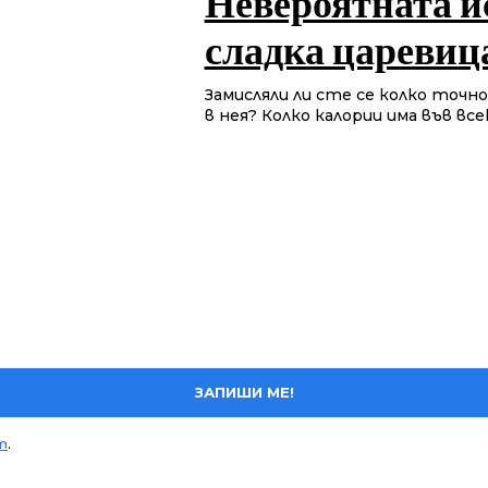
Невероятната и
сладка царевиц
Замисляли ли сте се колко точно 
в нея? Колко калории има във всек
ЗАПИШИ МЕ!
т
.