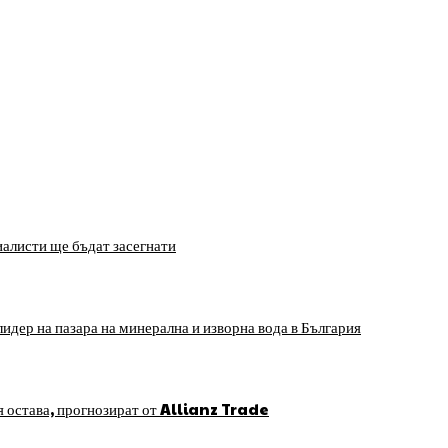
алисти ще бъдат засегнати
идер на пазара на минерална и изворна вода в България
я остава, прогнозират от Allianz Trade