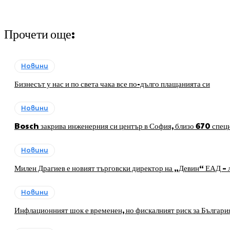
Прочети още:
Новини
Бизнесът у нас и по света чака все по-дълго плащанията си
Новини
Bosch закрива инженерния си център в София, близо 670 специ
Новини
Милен Драгиев е новият търговски директор на „Девин“ ЕАД – л
Новини
Инфлационният шок е временен, но фискалният риск за Българи