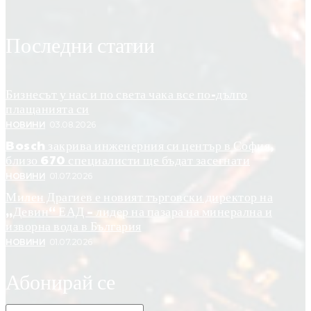
Последни статии
Бизнесът у нас и по света чака все по-дълго
плащанията си
НОВИНИ
03.08.2026
Bosch закрива инженерния си център в София,
близо 670 специалисти ще бъдат засегнати
НОВИНИ
01.07.2026
Милен Драгиев е новият търговски директор на
„Девин“ ЕАД – лидер на пазара на минерална и
изворна вода в България
НОВИНИ
01.07.2026
Абонирай се