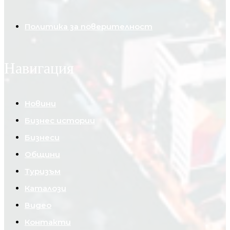
Политика за поверителност
Навигация
Новини
Бизнес истории
Бизнеси
Общини
Туризъм
Каталози
Видео
Контакти