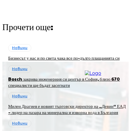
Прочети още:
Новини
Бизнесът у нас и по света чака все по-дълго плащанията си
Новини
Bosch закрива инженерния си център в София, близо 670
специалисти ще бъдат засегнати
Новини
Милен Драгиев е новият търговски директор на „Девин“ ЕАД
– лидер на пазара на минерална и изворна вода в България
Новини