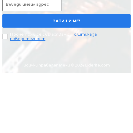
ЗАПИШИ МЕ!
Прочетох и се съгласявам с
Политика за
поверителност
.
Всички права запазени © 2024 Liderite.com