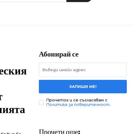
Абонирай се
еския
ЗАПИШИ МЕ!
т
Прочетох и се съгласявам с
нията
Политика за поверителност
.
Прочети още: