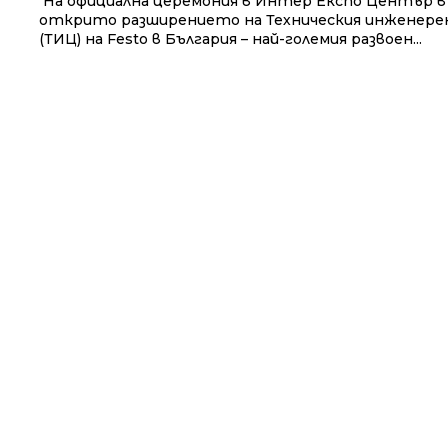
На официална церемония в Интер Експо Център в 
открито разширението на Техническия инженер
(ТИЦ) на Festo в България – най-големия развоен...