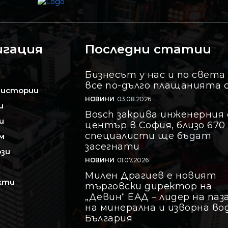
игация
Последни статии
Бизнесът у нас и по света
все по-дълго плащанията 
 истории
НОВИНИ
03.08.2026
и
Bosch закрива инженерния 
и
център в София, близо 670
специалисти ще бъдат
м
засегнати
зи
НОВИНИ
01.07.2026
Милен Драгиев е новият
кти
търговски директор на
„Девин“ ЕАД – лидер на паз
на минерална и изворна во
България