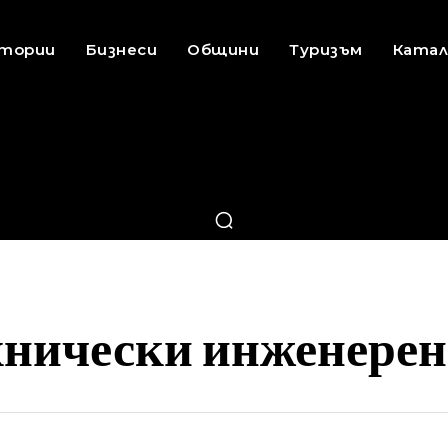
стории
Бизнеси
Общини
Туризъм
Катал
хнически инженерен