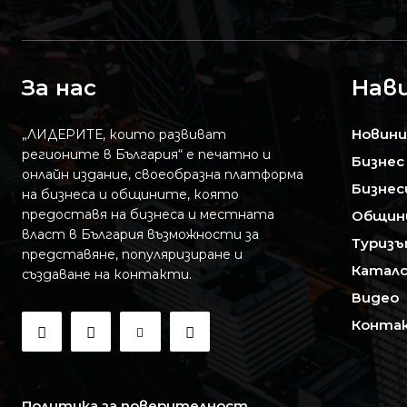
За нас
Нав
Новини
„ЛИДЕРИТЕ, които развиват
регионите в България“ е печатно и
Бизнес
онлайн издание, своеобразна платформа
Бизнес
на бизнеса и общините, която
предоставя на бизнесa и местната
Общин
власт в България възможности за
Туризъ
представяне, популяризиране и
Катало
създаване на контакти.
Видео
Конта
Политика за поверителност