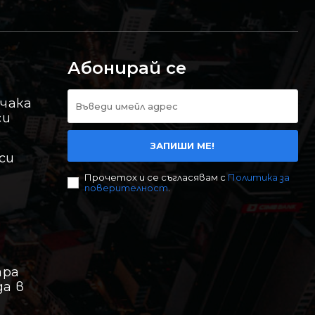
Абонирай се
 чака
си
ЗАПИШИ МЕ!
си
Прочетох и се съгласявам с
Политика за
поверителност
.
ара
да в