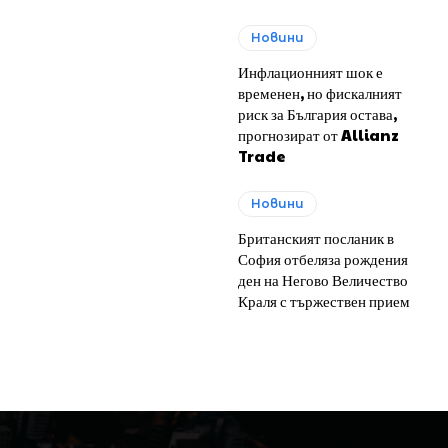
Новини
Инфлационният шок е
временен, но фискалният
риск за България остава,
прогнозират от Allianz
Trade
Новини
Британският посланик в
София отбеляза рождения
ден на Негово Величество
Краля с тържествен прием