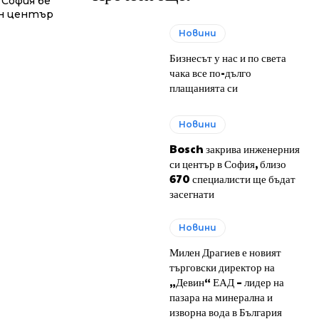
София бе
ен център
Новини
Бизнесът у нас и по света
чака все по-дълго
плащанията си
Новини
Bosch закрива инженерния
си център в София, близо
670 специалисти ще бъдат
засегнати
Новини
Милен Драгиев е новият
търговски директор на
„Девин“ ЕАД – лидер на
пазара на минерална и
изворна вода в България