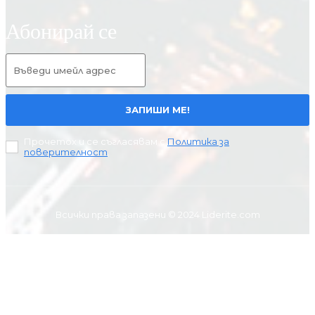
Абонирай се
ЗАПИШИ МЕ!
Прочетох и се съгласявам с
Политика за
поверителност
.
Всички права запазени © 2024 Liderite.com