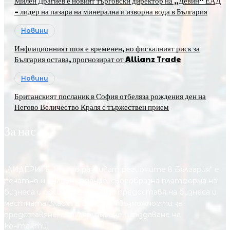
Милен Драгиев е новият търговски директор на „Девин“ ЕАД
– лидер на пазара на минерална и изворна вода в България
Новини
Инфлационният шок е временен, но фискалният риск за
България остава, прогнозират от Allianz Trade
Новини
Британският посланик в София отбеляза рождения ден на
Негово Величество Краля с тържествен прием
За нас
„ЛИДЕРИТЕ, които развиват регионите в България“ е
печатно и онлайн издание, своеобразна платформа на
бизнеса и общините, която предоставя на бизнесa и
местната власт в България възможности за
представяне, популяризиране и създаване на
контакти.