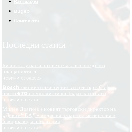
Каталози
Видео
Контакти
Последни статии
Бизнесът у нас и по света чака все по-дълго
плащанията си
НОВИНИ
03.08.2026
Bosch закрива инженерния си център в София,
близо 670 специалисти ще бъдат засегнати
НОВИНИ
01.07.2026
Милен Драгиев е новият търговски директор на
„Девин“ ЕАД – лидер на пазара на минерална и
изворна вода в България
НОВИНИ
01.07.2026