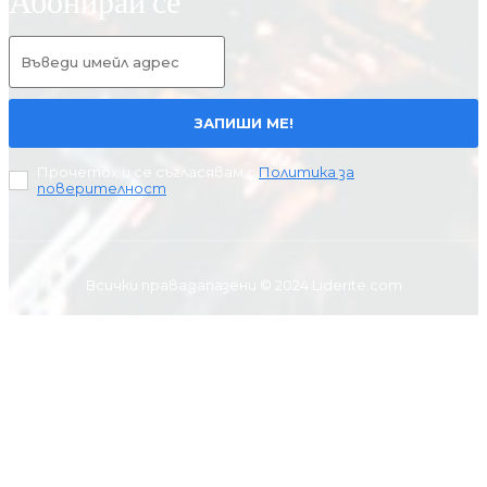
ЗАПИШИ МЕ!
Прочетох и се съгласявам с
Политика за
поверителност
.
Всички права запазени © 2024 Liderite.com