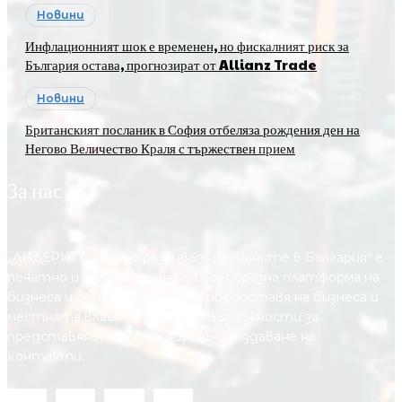
Новини
Инфлационният шок е временен, но фискалният риск за
България остава, прогнозират от Allianz Trade
Новини
Британският посланик в София отбеляза рождения ден на
Негово Величество Краля с тържествен прием
За нас
„ЛИДЕРИТЕ, които развиват регионите в България“ е
печатно и онлайн издание, своеобразна платформа на
бизнеса и общините, която предоставя на бизнесa и
местната власт в България възможности за
представяне, популяризиране и създаване на
контакти.