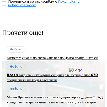
Прочетох и се съгласявам с
Политика за
поверителност
.
Прочети още:
Новини
Бизнесът у нас и по света чака все по-дълго плащанията си
Новини
Bosch закрива инженерния си център в София, близо 670
специалисти ще бъдат засегнати
Новини
Милен Драгиев е новият търговски директор на „Девин“ ЕАД
– лидер на пазара на минерална и изворна вода в България