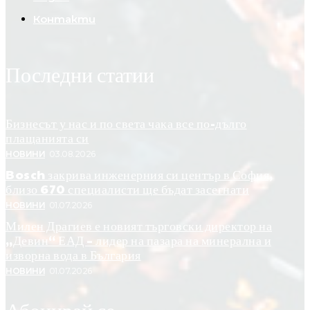
Контакти
Последни статии
Бизнесът у нас и по света чака все по-дълго
плащанията си
НОВИНИ
03.08.2026
Bosch закрива инженерния си център в София,
близо 670 специалисти ще бъдат засегнати
НОВИНИ
01.07.2026
Милен Драгиев е новият търговски директор на
„Девин“ ЕАД – лидер на пазара на минерална и
изворна вода в България
НОВИНИ
01.07.2026
Абонирай се