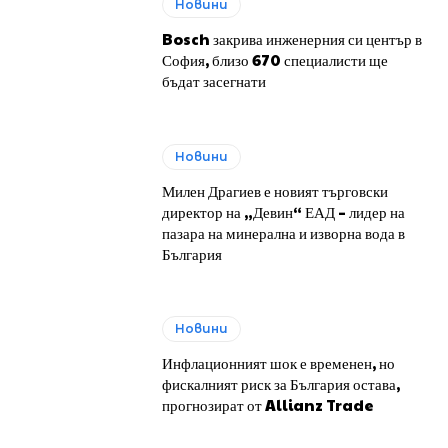
Новини
Bosch закрива инженерния си център в
София, близо 670 специалисти ще
бъдат засегнати
Новини
Милен Драгиев е новият търговски
директор на „Девин“ ЕАД – лидер на
пазара на минерална и изворна вода в
България
Новини
Инфлационният шок е временен, но
фискалният риск за България остава,
прогнозират от Allianz Trade