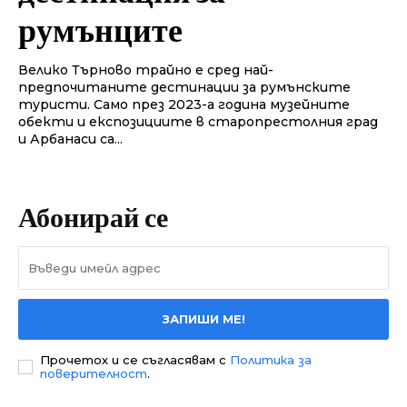
румънците
Велико Търново трайно е сред най-
предпочитаните дестинации за румънските
туристи. Само през 2023-а година музейните
обекти и експозициите в старопрестолния град
и Арбанаси са...
Абонирай се
ЗАПИШИ МЕ!
Прочетох и се съгласявам с
Политика за
поверителност
.