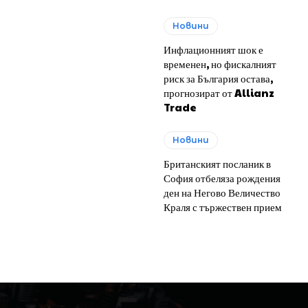
Новини
Инфлационният шок е
временен, но фискалният
риск за България остава,
прогнозират от Allianz
Trade
Новини
Британският посланик в
София отбеляза рождения
ден на Негово Величество
Краля с тържествен прием