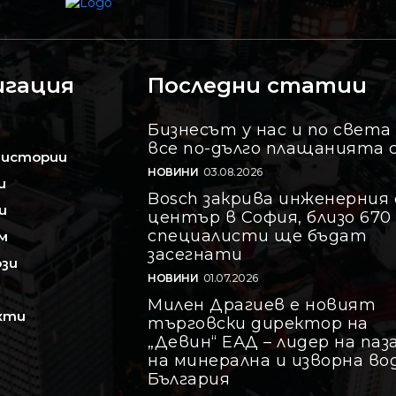
игация
Последни статии
Бизнесът у нас и по света
все по-дълго плащанията 
 истории
НОВИНИ
03.08.2026
и
Bosch закрива инженерния 
и
център в София, близо 670
специалисти ще бъдат
м
засегнати
зи
НОВИНИ
01.07.2026
Милен Драгиев е новият
кти
търговски директор на
„Девин“ ЕАД – лидер на паз
на минерална и изворна во
България