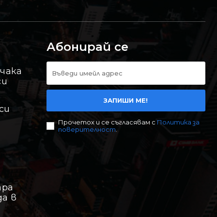
Абонирай се
 чака
си
ЗАПИШИ МЕ!
си
Прочетох и се съгласявам с
Политика за
поверителност
.
ара
да в