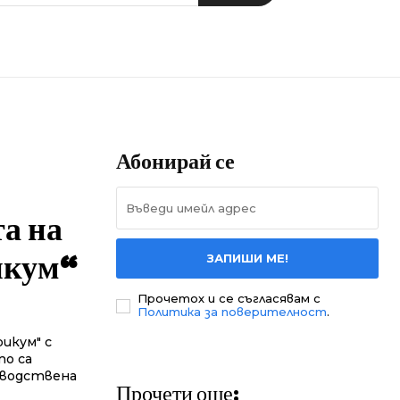
Абонирай се
а на
икум“
ЗАПИШИ МЕ!
Прочетох и се съгласявам с
Политика за поверителност
.
икум" с
то са
зводствена
Прочети още: