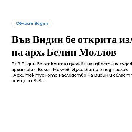
Област Видин
Във Видин бе открита и
на арх. Белин Моллов
Във Видин бе открита изложба на известния худо
архитект Белин Моллов. Изложбата е под наслов
„Архитектурното наследство на Видин и областт
осъществява...