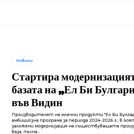
Новини
Стартира модернизацият
базата на „Ел Би Булгар
във Видин
Производителят на млечни продукти "Ел Би Булгар
амбициозна програма за периода 2024-2026 г., в коя
заложени модернизация на съществуващата прои
база, пълна...