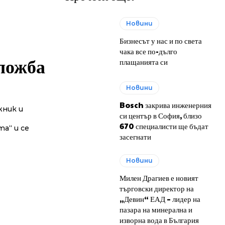
Новини
Бизнесът у нас и по света
чака все по-дълго
зложба
плащанията си
Новини
Bosch закрива инженерния
жник и
си център в София, близо
670 специалисти ще бъдат
а“ и се
засегнати
Новини
Милен Драгиев е новият
търговски директор на
„Девин“ ЕАД – лидер на
пазара на минерална и
изворна вода в България