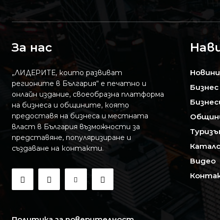
За нас
Нав
Новини
„ЛИДЕРИТЕ, които развиват
регионите в България“ е печатно и
Бизнес
онлайн издание, своеобразна платформа
Бизнес
на бизнеса и общините, която
предоставя на бизнесa и местната
Общин
власт в България възможности за
Туризъ
представяне, популяризиране и
Катало
създаване на контакти.
Видео
Конта
Политика за поверителност