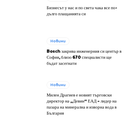
Бизнесът у нас и по света чака все по-
дълго плащанията си
Новини
Bosch закрива инженерния си център в
София, близо 670 специалисти ще
бъдат засегнати
Новини
Милен Драгиев е новият търговски
директор на „Девин“ ЕАД – лидер на
пазара на минерална и изворна вода в
България