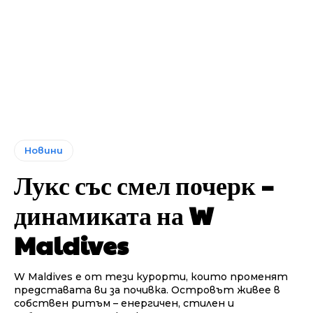
Новини
Лукс със смел почерк –
динамиката на W
Maldives
W Maldives е от тези курорти, които променят
представата ви за почивка. Островът живее в
собствен ритъм – енергичен, стилен и