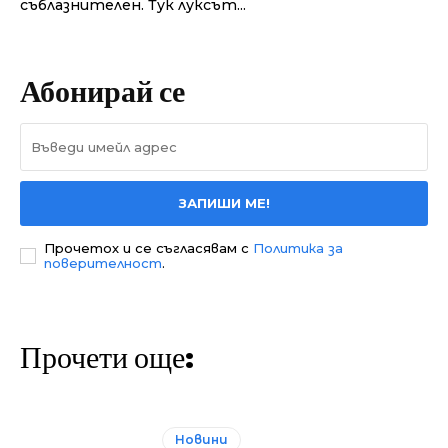
съблазнителен. Тук луксът...
Абонирай се
ЗАПИШИ МЕ!
Прочетох и се съгласявам с
Политика за
поверителност
.
Прочети още:
Новини