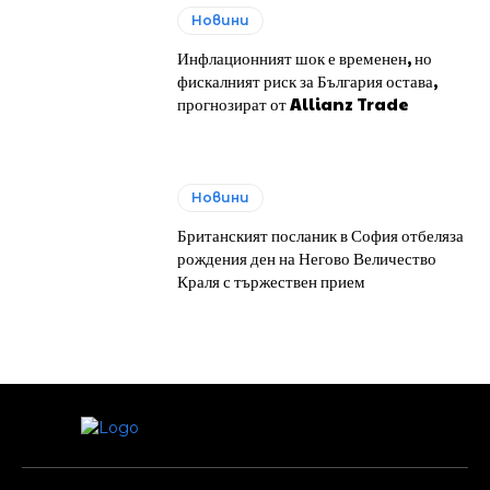
Новини
Инфлационният шок е временен, но
фискалният риск за България остава,
прогнозират от Allianz Trade
Новини
Британският посланик в София отбеляза
рождения ден на Негово Величество
Краля с тържествен прием