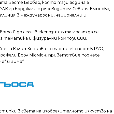
та Бесте Бербер, която тази година е
ДК гр.Кърджали с ръководител Севинч Еминова,
отличия в международни, национални и
вото й до сега. В експозицията могат да се
на тематика и фигурални композиции.
Снежа Калитвенцова – старши експерт в РУО,
Кърджали Ерол Мюмюн, приветствие поднесе
е“ и Зима“.
е стъпки в света на изобразителното изкуство на