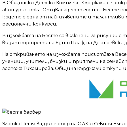
В Общински Детски Комплекс-Кърджали се откри
абитуриентка. От дванадесет години Бесте пос
където е една от най-изявените и талантливи м
регионални конкурси.
В изложбата на Бесте са включени 31 рисунки с 
видят портрети на Едит Пиаф, на Достоевски, 
На откриването на изложбата присъстваха Весел
ученици, учители, близки и приятели на семей
госпожа Тихомирова. Община Кърджали откупи и д
Златка Пеньова, директор на ОДК и Севинч Емино