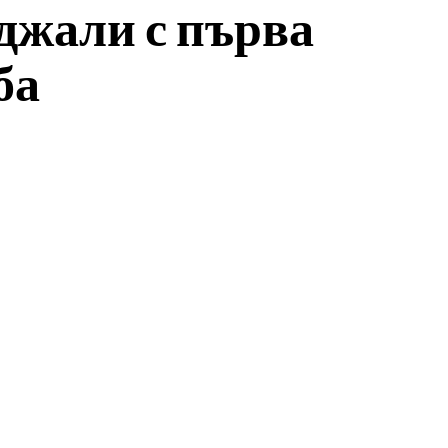
джали с първа
ба
atsApp