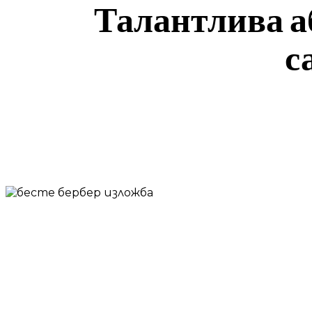
Талантлива а
с
SHARE