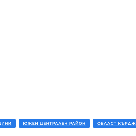
ес Истории
Бизнеси
Общини
Туризъм
акти
ЩИНИ
ЮЖЕН ЦЕНТРАЛЕН РАЙОН
ОБЛАСТ КЪРД