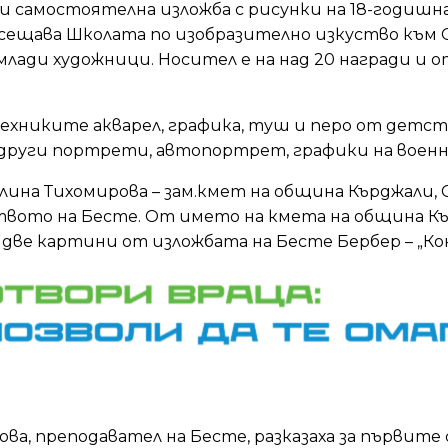
 самостоятелна изложба с рисунки на 18-годишна
ещава Школата по изобразително изкуство към О
лади художници. Носител е на над 20 награди и 
техниките акварел, графика, туш и перо от детст
други портрети, автопортрет, графики на воен
ина Тихомирова – зам.кмет на община Кърджали, 
ството на Бесте. От името на кмета на община 
ве картини от изложбата на Бесте Бербер – „Кон
ва, преподавател на Бесте, разказаха за първит