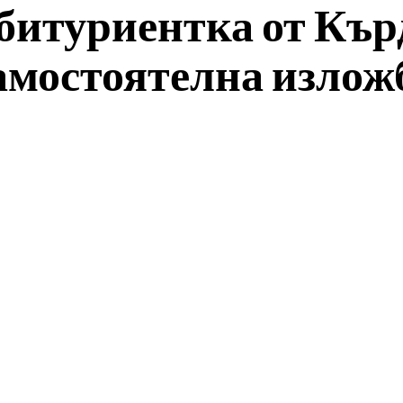
битуриентка от Кър
амостоятелна излож
Facebook
Twitter
Pinterest
Wh