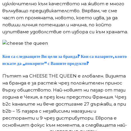
изключително към качеството на живот е много
вълнуващо предизвикателство. Вярвам, че сме
част от промяната, новото, което идва, за да
повиши личния потенциал и начина, по който
изпитваме удоволствие от избора си към храната.
Кои са следващите Ви цели за бранда? Кои са пазарите, които
искате да „покорите“ с Вашите продукти?
Пътят на CHEESE THE QUEEN е глобален. Визията
на бранда е за растеж чрез положителен принос
върху обществото. Най-новият ни пазар от тази
година е Чехия, а през юни предстои Франция. Чрез
b2c каналите ни вече достигаме 27 държави, а при
b2b – 15 пазара с независими магазини и
ресторанти и 9 чрез дистрибутори. Европа е
основният фокус към момента, а следващата най-