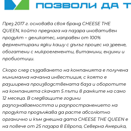
През 2017 г. основава своя бранд
CHEESE
THE
QUEEN
, който предлага на пазара иновативен
продукт – деликатес, направен от 100%
ферментирали ядки кашу с дълъг процес на зреене,
обогатени с микроелементи, витамини, ензими и
пробиотици.
Скоро след създаването на компанията е получена
минимална начална инвестиция, с която е
разширена производствената база и оборотите
на компанията скачат 5 пъти в рамките на само
12 месеца. В следващите години
разпознаваемостта и разпространението на
продукта продължава да расте абсолютно
органично и към днешна дата
CHEESE
THE
QUEEN
е
на повече от 25 пазара в Европа, Северна Америка
,