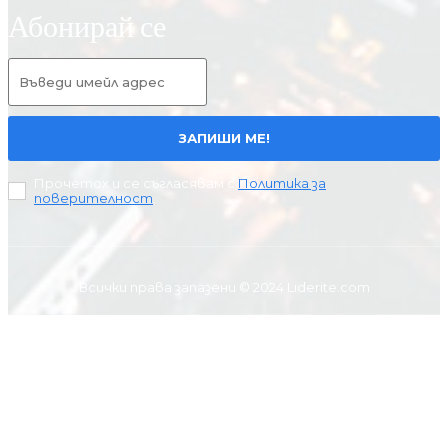
Абонирай се
ЗАПИШИ МЕ!
Прочетох и се съгласявам с
Политика за
поверителност
.
Всички права запазени © 2024 Liderite.com