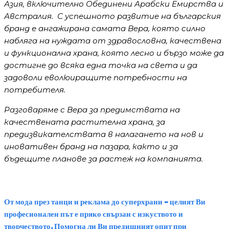
Азия, включително Обединени Арабски Емирства и
Австралия. С успешното развитие на българския
бранд е ангажирана самата Вера, която силно
набляга на нуждата от здравословна, качествена
и функционална храна, която лесно и бързо може да
достигне до всяка една точка на света и да
задоволи еволюиращите потребности на
потребителя.
Разговаряме с Вера за предимствата на
качествената растителна храна, за
предизвикателствата в налагането на нов и
иновативен бранд на пазара, както и за
бъдещите планове за растеж на компанията.
От мода през танци и реклама до суперхрани – целият Ви
професионален път е пряко свързан с изкуството и
творчеството. Помогна ли Ви предишният опит при