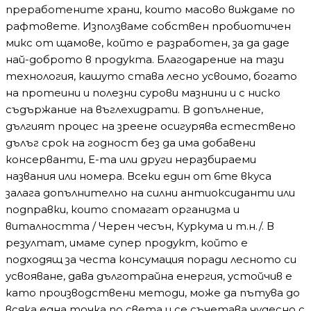
преработените храни, които масово виждаме по
рафтовете. Използваме собствен пробиотичен
микс от щамове, който е разработен, за да даде
най-доброто в продукта. Благодарение на тази
технология, кашуто става лесно усвоимо, богато
на протеини и полезни сурови мазнини и с ниско
съдържание на въглехидрати. В допълнение,
дългият процес на зреене осигурява естествено
дълъг срок на годност без да има добавени
консерванти, Е-та или други неразбираеми
названия или номера. Всеки един от 6те вкуса
залага допълнително на силни антиоксиданти или
подправки, които спомагат организма и
виталността / Черен чесън, Куркума и т.н./. В
резултат, имаме супер продукт, който е
подходящ за честа консумация поради лесното си
усвояване, дава дълготрайна енергия, устойчив е
като производствени методи, може да пътува до
всяка една точка по света и се съчетава чудесно с