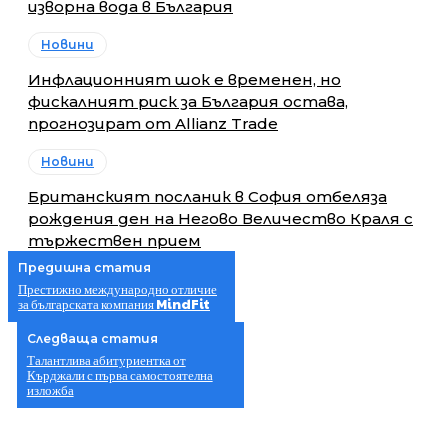
изворна вода в България
Новини
Инфлационният шок е временен, но
фискалният риск за България остава,
прогнозират от Allianz Trade
Новини
Британският посланик в София отбеляза
рождения ден на Негово Величество Краля с
тържествен прием
Предишна статия
Престижно международно отличие
за българската компания MindFit
Следваща статия
Талантлива абитуриентка от
Кърджали с първа самостоятелна
изложба