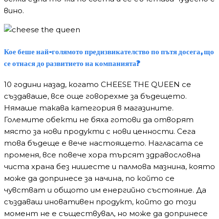
вино.
Кое беше най-голямото предизвикателство по пътя досега, що
се отнася до развитието на компанията?
10 години назад, когато CHEESE THE QUEEN се
създаваше, все още говорехме за бъдещето.
Нямаше такава категория в магазините.
Големите обекти не бяха готови да отворят
място за нови продукти с нови ценности. Сега
това бъдеще е вече настоящето. Нагласата се
променя, все повече хора търсят здравословна
чиста храна без нишесте и палмова мазнина, която
може да допринесе за начина, по който се
чувстват и общото им енергийно състояние. Да
създаваш иновативен продукт, който до този
момент не е съществувал, но може да допринесе