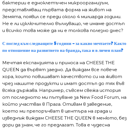
бактерии е едноклетъчен микроорганизъм,
представляващ първата форма на живот на
Земята, появил се преди около 4 милиарда години.
Не е ли изключително вълнуващо, че имаме достъп
и всичко това може да ни е толкова полезно днес?
С поглед към следващите 5 години – за какво мечтаете? Както
по отношение на развитието на бранда, така и в личен план?
Мечтая експанзията и приноса на CHEESE THE
QUEEN да вървят заедно. Да виждам все повече
хора, които повишават качеството си на живот
чрез нашите продукти и имат достъп до тях във
всяка държава. Например, съвсем свежа история
от последното ми пътуване за New Food Forum, на
който участвах в Прага. Отивам в заведение,
което ми препоръчват в центъра на града и
изведнъж виждам CHEESE THE QUEEN в менюто, без
дори да знам, че го предлагат. Това е чудесна