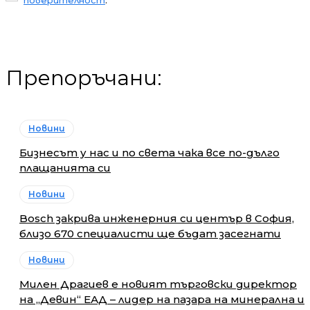
Препоръчани:
Новини
Бизнесът у нас и по света чака все по-дълго
плащанията си
Новини
Bosch закрива инженерния си център в София,
близо 670 специалисти ще бъдат засегнати
Новини
Милен Драгиев е новият търговски директор
на „Девин“ ЕАД – лидер на пазара на минерална и