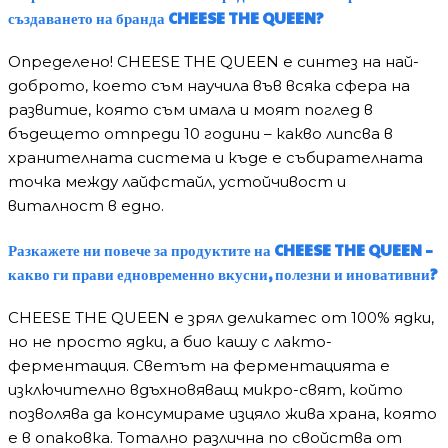
създаването на бранда
CHEESE
THE
QUEEN
?
Определено! CHEESE THE QUEEN е синтез на най-
доброто, което съм научила във всяка сфера на
развитие, която съм имала и моят поглед в
бъдещето отпреди 10 години – какво липсва в
хранителната система и къде е събирателната
точка между лайфстайл, устойчивост и
виталност в едно.
Разкажете ни повече за продуктите на
CHEESE
THE
QUEEN
–
какво ги прави едновременно вкусни, полезни и иновативни?
CHEESE THE QUEEN е зрял деликатес от 100% ядки,
но не просто ядки, а био кашу с лакто-
ферментация. Светът на ферментацията е
изключително вдъхновяващ микро-свят, който
позволява да консумираме изцяло жива храна, която
е в опаковка. Тотално различна по свойства от