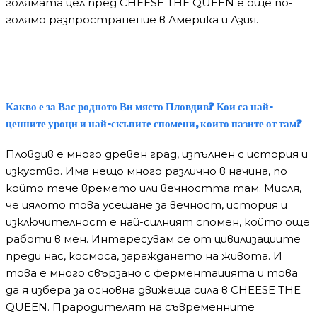
голямата цел пред CHEESE THE QUEEN е още по-
голямо разпространение в Америка и Азия.
Какво е за Вас родното Ви място Пловдив? Кои са най-
ценните уроци и най-скъпите спомени, които пазите от там?
Пловдив е много древен град, изпълнен с история и
изкуство. Има нещо много различно в начина, по
който тече времето или вечността там. Мисля,
че цялото това усещане за вечност, история и
изключителност е най-силният спомен, който още
работи в мен. Интересувам се от цивилизациите
преди нас, космоса, зараждането на живота. И
това е много свързано с ферментацията и това
да я избера за основна движеща сила в CHEESE THE
QUEEN. Прародителят на съвременните