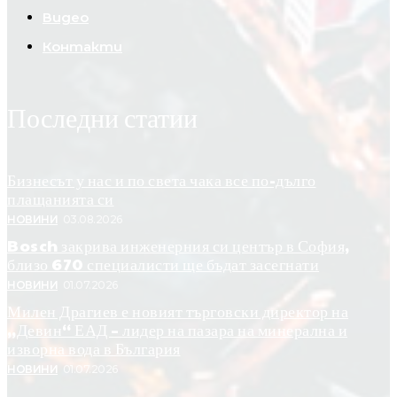
Видео
Контакти
Последни статии
Бизнесът у нас и по света чака все по-дълго
плащанията си
НОВИНИ
03.08.2026
Bosch закрива инженерния си център в София,
близо 670 специалисти ще бъдат засегнати
НОВИНИ
01.07.2026
Милен Драгиев е новият търговски директор на
„Девин“ ЕАД – лидер на пазара на минерална и
изворна вода в България
НОВИНИ
01.07.2026