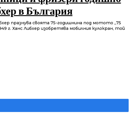
хер в България
бхер празнува своята 75-годишнина под мотото „75
949 г. Ханс Либхер изобретява мобилния кулокран, той