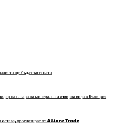
алисти ще бъдат засегнати
идер на пазара на минерална и изворна вода в България
я остава, прогнозират от Allianz Trade