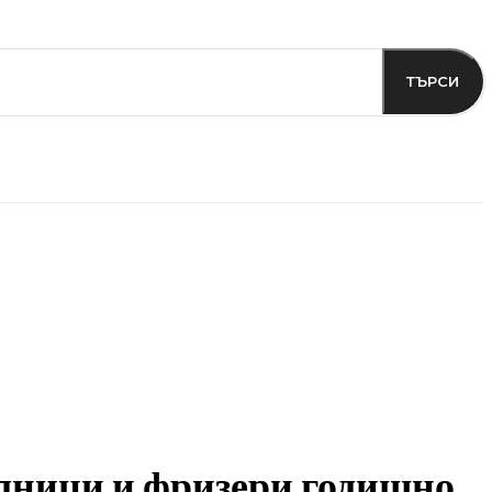
ТЪРСИ
лници и фризери годишно