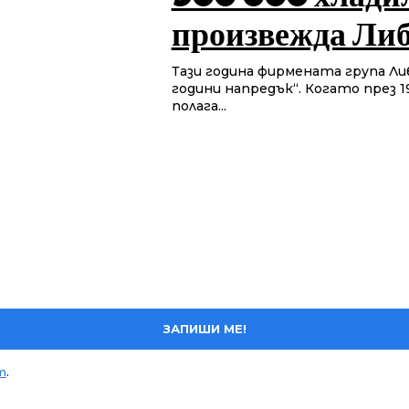
произвежда Либ
Тази година фирмената група Ли
години напредък“. Когато през 1
полага...
ЗАПИШИ МЕ!
т
.