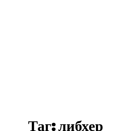
ес Истории
Бизнеси
Общини
Туризъм
акти
Таг:
либхер