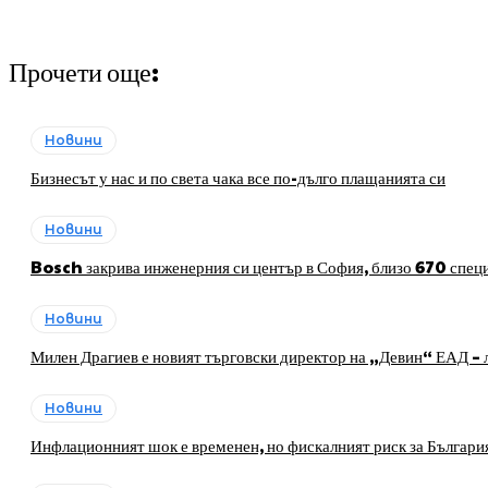
Прочети още:
Новини
Бизнесът у нас и по света чака все по-дълго плащанията си
Новини
Bosch закрива инженерния си център в София, близо 670 специ
Новини
Милен Драгиев е новият търговски директор на „Девин“ ЕАД – л
Новини
Инфлационният шок е временен, но фискалният риск за Българи