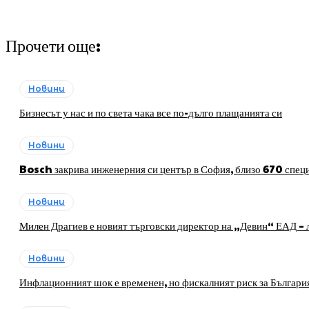
Прочети още:
Новини
Бизнесът у нас и по света чака все по-дълго плащанията си
Новини
Bosch закрива инженерния си център в София, близо 670 специ
Новини
Милен Драгиев е новият търговски директор на „Девин“ ЕАД – л
Новини
Инфлационният шок е временен, но фискалният риск за Българи