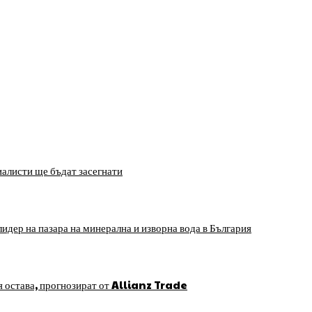
алисти ще бъдат засегнати
идер на пазара на минерална и изворна вода в България
я остава, прогнозират от Allianz Trade