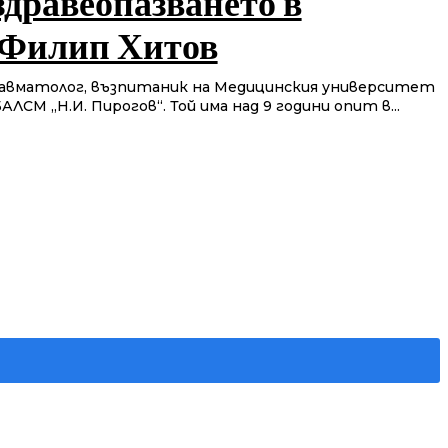
здравеопазването в
р Филип Хитов
авматолог, възпитаник на Медицинския университет
АЛСМ „Н.И. Пирогов“. Той има над 9 години опит в...