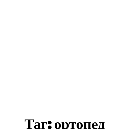
ес Истории
Бизнеси
Общини
Туризъм
акти
Таг:
ортопед