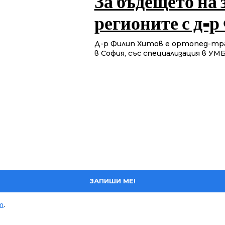
За бъдещето на 
регионите с д-
Д-р Филип Хитов е ортопед-тр
в София, със специализация в УМБ
ЗАПИШИ МЕ!
т
.