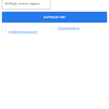
ЗАПИШИ МЕ!
Прочетох и се съгласявам с
Политика за
поверителност
.
Всички права запазени © 2024 Liderite.com