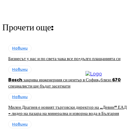
Прочети още:
Новини
Бизнесът у нас и по света чака все по-дълго плащанията си
Новини
Bosch закрива инженерния си център в София, близо 670
специалисти ще бъдат засегнати
Новини
Милен Драгиев е новият търговски директор на „Девин“ ЕАД
– лидер на пазара на минерална и изворна вода в България
Новини