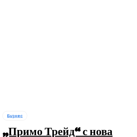
Бизнес
„Примо Трейд“ с нова