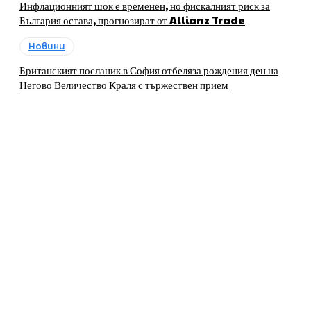
Инфлационният шок е временен, но фискалният риск за
България остава, прогнозират от Allianz Trade
Новини
Британският посланик в София отбеляза рождения ден на
Негово Величество Краля с тържествен прием
За нас
„ЛИДЕРИТЕ, които развиват регионите в България“ е
печатно и онлайн издание, своеобразна платформа на
бизнеса и общините, която предоставя на бизнесa и
местната власт в България възможности за
представяне, популяризиране и създаване на
контакти.