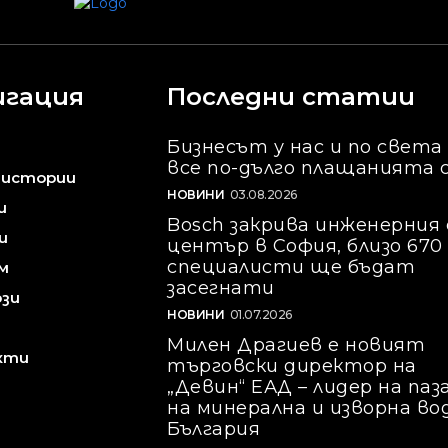
игация
Последни статии
Бизнесът у нас и по света
все по-дълго плащанията 
 истории
НОВИНИ
03.08.2026
и
Bosch закрива инженерния 
и
център в София, близо 670
специалисти ще бъдат
м
засегнати
зи
НОВИНИ
01.07.2026
Милен Драгиев е новият
кти
търговски директор на
„Девин“ ЕАД – лидер на паз
на минерална и изворна во
България