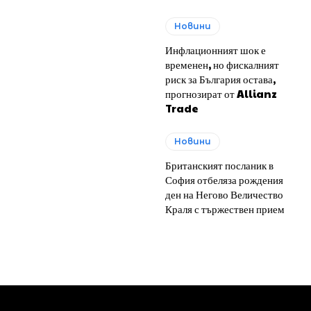
Новини
Инфлационният шок е
временен, но фискалният
риск за България остава,
прогнозират от Allianz
Trade
Новини
Британският посланик в
София отбеляза рождения
ден на Негово Величество
Краля с тържествен прием