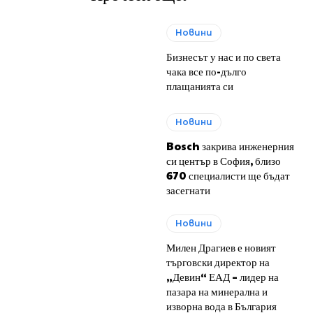
Новини
Бизнесът у нас и по света
чака все по-дълго
плащанията си
Новини
Bosch закрива инженерния
си център в София, близо
670 специалисти ще бъдат
засегнати
Новини
Милен Драгиев е новият
търговски директор на
„Девин“ ЕАД – лидер на
пазара на минерална и
изворна вода в България