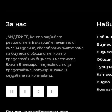
За нас
Нав
Новини
„ЛИДЕРИТЕ, които развиват
регионите в България“ е печатно и
Бизнес
онлайн издание, своеобразна платформа
Бизнес
на бизнеса и общините, която
предоставя на бизнесa и местната
Общин
власт в България възможности за
Туризъ
представяне, популяризиране и
Катало
създаване на контакти.
Видео
Конта
Политика за поверителност