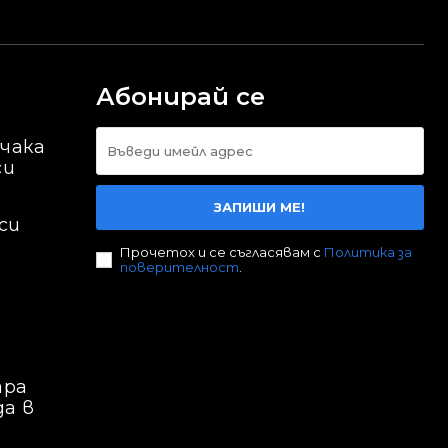
Абонирай се
 чака
си
ЗАПИШИ МЕ!
си
Прочетох и се съгласявам с
Политика за
поверителност
.
ара
да в