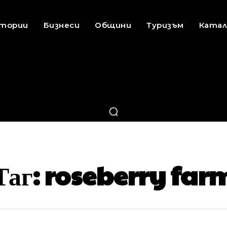
стории
Бизнеси
Общини
Туризъм
Катал
Таг:
roseberry far