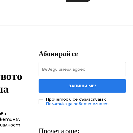
Абонирай се
твото
на
ЗАПИШИ МЕ!
Прочетох и се съгласявам с
Политика за поверителност
.
шва
ркетинг".
циалност
Прочети още: