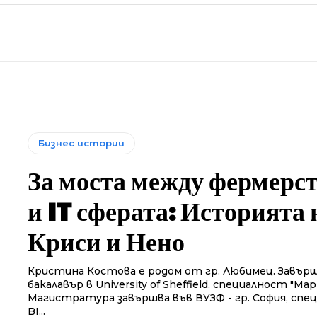
Бизнес истории
За моста между фермерс
и IT сферата: Историята 
Криси и Нено
Кристина Костова е родом от гр. Любимец. Завър
бакалавър в University of Sheffield, специалност "Ма
Магистратура завършва във ВУЗФ - гр. София, спе
BI...