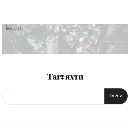
Таг:
яхти
ТЪРСИ