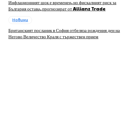
Инфлационният шок е временен, но фискалният риск за
България остава, прогнозират от Allianz Trade
Новини
Британският посланик в София отбеляза рождения ден на
Негово Величество Краля с тържествен прием
За нас
„ЛИДЕРИТЕ, които развиват регионите в България“ е
печатно и онлайн издание, своеобразна платформа на
бизнеса и общините, която предоставя на бизнесa и
местната власт в България възможности за
представяне, популяризиране и създаване на
контакти.